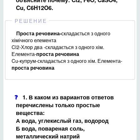
Cu, C6H12O6.
РЕШЕНИЕ
Проста речовина-
складається з одного
хімічного елемента
Cl2-Хлор два -складається з одного хім.
Елемента-
проста речовина
Cu-купрум-складається з одного хім. Елемента-
проста речовина
1. В каком из вариантов ответов
перечислены только простые
вещества:
А вода, углекислый газ, водород
Б вода, повареная соль,
металлический натрий