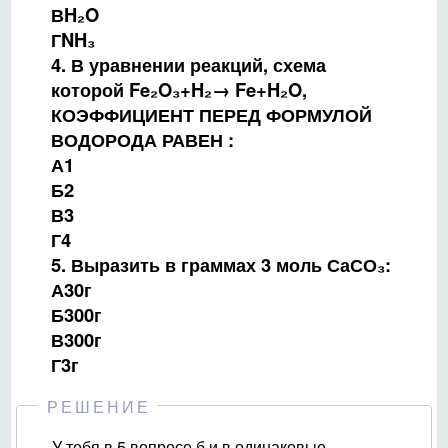
ВH₂O
ГNH₃
4. В уравнении реакций, схема
которой Fe₂O₃+H₂→ Fe+H₂O,
КОЭФФИЦИЕНТ ПЕРЕД ФОРМУЛОЙ
ВОДОРОДА РАВЕН :
А1
Б2
В3
Г4
5. Выразить в граммах 3 моль СаСО₃:
А30г
Б300г
В300г
Г3г
РЕШЕНИЕ
У тебя в 5 вопросе б и в одинаковые