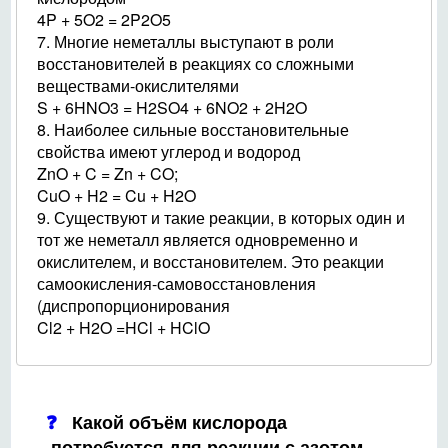
4P + 5O2 = 2P2O5
7. Многие неметаллы выступают в роли
восстановителей в реакциях со сложными
веществами-окислителями
S + 6HNO3 = H2SO4 + 6NO2 + 2H2O
8. Наиболее сильные восстановительные
свойства имеют углерод и водород
ZnO + C = Zn + CO;
CuO + H2 = Cu + H2O
9. Существуют и такие реакции, в которых один и
тот же неметалл является одновременно и
окислителем, и восстановителем. Это реакции
самоокисления-самовосстановления
(диспропорционирования
Cl2 + H2O =HCl + HClO
Какой объём кислорода
потребуется для реакции с азотом,