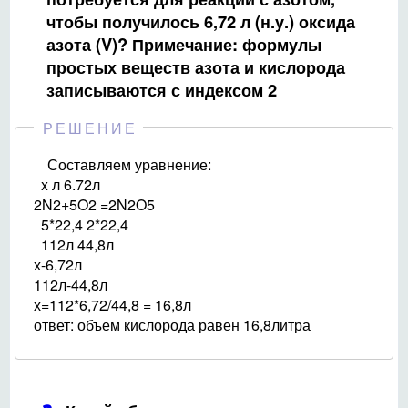
чтобы получилось 6,72 л (н.у.) оксида
азота (V)? Примечание: формулы
простых веществ азота и кислорода
записываются с индексом 2
РЕШЕНИЕ
Составляем уравнение:
x л 6.72л
2N2+5O2 =2N2O5
5*22,4 2*22,4
112л 44,8л
х-6,72л
112л-44,8л
х=112*6,72/44,8 = 16,8л
ответ: объем кислорода равен 16,8литра