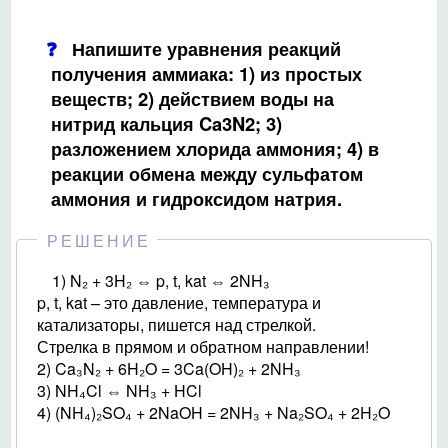
Напишите уравнения реакций
получения аммиака: 1) из простых
веществ; 2) действием воды на
нитрид кальция Ca3N2; 3)
разложением хлорида аммония; 4) в
реакции обмена между сульфатом
аммония и гидроксидом натрия.
РЕШЕНИЕ
1) N₂ + 3H₂ ⇔ p, t, kat ⇔ 2NH₃
p, t, kat – это давление, температура и
катализаторы, пишется над стрелкой.
Стрелка в прямом и обратном направлении!
2) Ca₃N₂ + 6H₂O = 3Ca(OH)₂ + 2NH₃
3) NH₄Cl ⇔ NH₃ + HCl
4) (NH₄)₂SO₄ + 2NaOH = 2NH₃ + Na₂SO₄ + 2H₂O