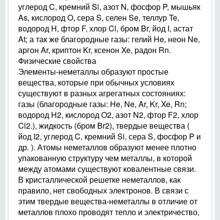
углерод C, кремний Si, азот N, фосфор P, мышьяк
As, кислород O, сера S, селен Se, теллур Te,
водород H, фтор F, хлор Cl, бром Br, йод I, астат
At; а так же благородные газы: гелий He, неон Ne,
аргон Ar, криптон Kr, ксенон Xe, радон Rn.
Физические свойства
Элементы-неметаллы образуют простые
вещества, которые при обычных условиях
существуют в разных агрегатных состояниях:
газы (благородные газы: He, Ne, Ar, Kr, Xe, Rn;
водород H2, кислород O2, азот N2, фтор F2, хлор
Cl2.), жидкость (бром Br2), твердые вещества (
йод I2, углерод C, кремний Si, сера S, фосфор P и
др. ). Атомы неметаллов образуют менее плотно
упакованную структуру чем металлы, в которой
между атомами существуют ковалентные связи.
В кристаллической решетке неметаллов, как
правило, нет свободных электронов. В связи с
этим твердые вещества-неметаллы в отличие от
металлов плохо проводят тепло и электричество,