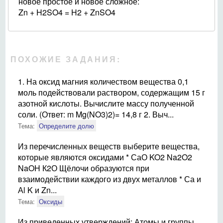
новое простое и новое сложное:
Zn + H2SO4 = H2 + ZnSO4
ПОХОЖИЕ ЗАДАНИЯ:
1. На оксид магния количеством вещества 0,1
моль подействовали раствором, содержащим 15 г
азотной кислоты. Вычислите массу полученной
соли. (Ответ: m Mg(NO3)2)= 14,8 г 2. Выч...
Тема:
Определите долю
Из перечисленных веществ выберите вещества,
которые являются оксидами * СаО KO2 Na2O2
NaOH К2О Щёлочи образуются при
взаимодействии каждого из двух металлов * Са и
Аl K и Zn...
Тема:
Оксиды
Из приведенных утверждений: Атомы и группы