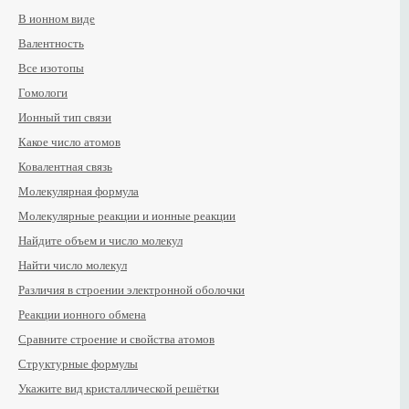
В ионном виде
Валентность
Все изотопы
Гомологи
Ионный тип связи
Какое число атомов
Ковалентная связь
Молекулярная формула
Молекулярные реакции и ионные реакции
Найдите объем и число молекул
Найти число молекул
Различия в строении электронной оболочки
Реакции ионного обмена
Сравните строение и свойства атомов
Структурные формулы
Укажите вид кристаллической решётки