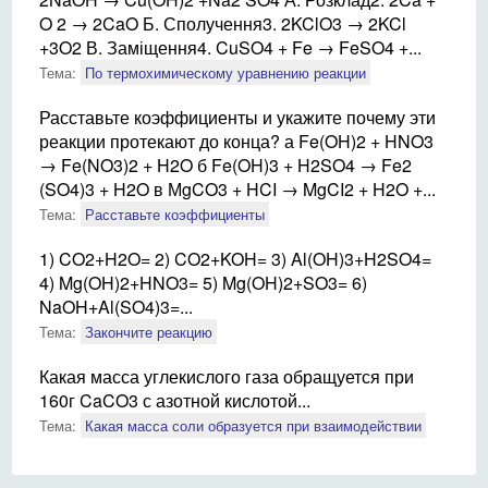
O 2 → 2CaO Б. Сполучення3. 2KClO3 → 2KCl
+3O2 В. Заміщення4. CuSO4 + Fe → FeSO4 +...
Тема:
По термохимическому уравнению реакции
Расставьте коэффициенты и укажите почему эти
реакции протекают до конца? а Fe(OH)2 + HNO3
→ Fe(NO3)2 + H2O б Fe(OH)3 + H2SO4 → Fe2
(SO4)3 + H2O в МgCO3 + HCI → MgCI2 + H2O +...
Тема:
Расставьте коэффициенты
1) CO2+H2O= 2) CO2+KOH= 3) Al(OH)3+H2SO4=
4) Mg(OH)2+HNO3= 5) Mg(OH)2+SO3= 6)
NaOH+Al(SO4)3=...
Тема:
Закончите реакцию
Какая масса углекислого газа обращуется при
160г CaCO3 с азотной кислотой...
Тема:
Какая масса соли образуется при взаимодействии