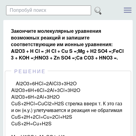
Закончите молекулярные уравнения
возможных реакций и запишите
соответствующие им ионные уравнения:
Al2О3 + H Cl = ;H Cl + Cu S =;Mg + H2 SO4 =;FeCl
3 + KOH =;HNO3 + Zn SO4 =;Ca CO3 + HNO3 =.
РЕШЕНИЕ
Al2O3+6HCl=2AlCl3+3H2O
Al2O3+6H+6Cl=2Al+3Cl+3H2O
Al2O3+6H=2Al+3H2O
CuS+2HCl=CuCl2+H2S стрелка вверх т. К это газ
и он (н.у.) улетучивается и реакция не обратимая
CuS+2H+2Cl=Cu+2Cl+H2S
CuS+2H=Cu+H2S