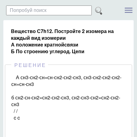
Вещество С7h12. Постройте 2 изомера на
каждый вид изомерии
А положение кратнойсвязи
Б По строению углерод. Цепи
РЕШЕНИЕ
А сн3-сн2-сн=сн-сн2-сн2-сн3, сн3-сн2-сн2-сн2-
сн=сн-сн3
б сн2-сн-сн2=сн2-сн2-сн3, сн2-сн3-сн2=сн2-сн2-
сн3
/ /
c c