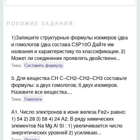
ПОХОЖИЕ ЗАДАНИЯ:
1)Запишите структурные формулы изомеров (два
и гомологов (два состава С5Р10О Дайте им
названия и характеристику по классификации. 2)
Может ли соединение проявлять двойственн...
Тема:
Составить формулу
3. Для вещества СН С–СН2–СН2–СН3 составьте
формулы: а двух гомологов; б двух изомеров.
Назовите все вещества....
Тема:
Гомологи
А1. Число электронов в ионе железа Fe2+ равно:
1) 54 2) 28 3) 58 4) 24 А2. В ряду химических
элементов Na Mg Al Si : 1) увеличивается число
энергетических уровней 2) усиливаю...
Тема:
Оксиды