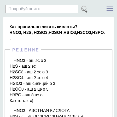
Как правильно читать кислоты?
HNO3, H2S, H2SO3,H2SO4,HSIO3,H2CO3,H3PO.
.
РЕШЕНИЕ
HNO3 - аш эс о 3
H2S - аш 2 эс
H2SO3 - аш 2 эс о 3
H2SO4 - аш 2 эс о 4
HSIO3 - аш силиций о 3
H2CO3 - аш 2 цэ о 3
H3PO - аш 3 пэ о
Как то так =)
HNO3 - АЗОТНАЯ КИСЛОТА
H2S - СЕРОВОДОРОДНАЯ КИСЛОТА