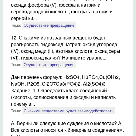
оксида фосфора (V), фосфата натрия и
сероводородной кислоты, фосфата натрия и
серной ки...
Тема:
Осуществите превращение
12. С какими из названных веществ будет
реагировать гидроксид натрия: оксид углерода
(IV), оксид меди (II), азотная кислота, оксид серы
(VI), гидроксид калия? Напишите уравне...
Тема:
Осуществите превращение
Дан перечень формул: H2SO4, H3PO4,Cu(OH)2,
NaOH, P2O5, Cl2O7Ca3(PO4)2, Al2(SO4)3
Задание. 1. Определить класс соединений
(кислоты, солиоснования и оксиды и написать
почему в...
Тема:
С какими веществами будет взаимодействовать
А. Верны ли следующие суждения о кислотах? А.
Все кислоты относятся к бинарным соединениям.