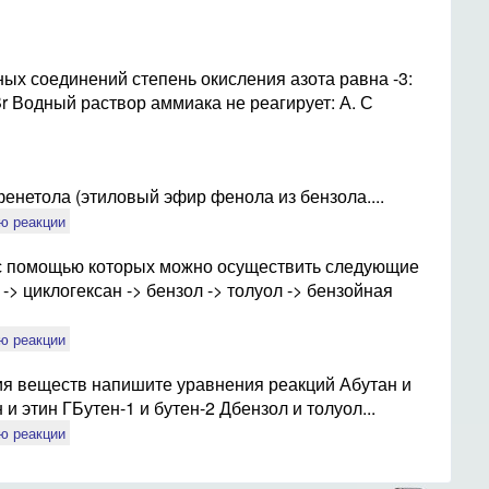
ных соединений степень окисления азота равна -3:
r Водный раствор аммиака не реагирует: А. С
нетола (этиловый эфир фенола из бензола....
ю реакции
с помощью которых можно осуществить следующие
-> циклогексан -> бензол -> толуол -> бензойная
ю реакции
я веществ напишите уравнения реакций Абутан и
и этин ГБутен-1 и бутен-2 Дбензол и толуол...
ю реакции