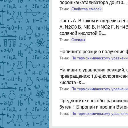
порошка(катализатора до 210...
Тема:
Свойства смесей
Часть А. В каком из перечислен
А. N2O3 Б. NI3 В. HNO2 Г. NH4B
соляной кислотой Б....
Тема:
Оксиды
Напишите реакцию получения фе
Тема:
По термохимическому уравнени
Напишите уравнения реакций, 
превращения: 1,6-дихлоргексан 
кислота -&...
Тема:
По термохимическому уравнени
Предложите способы различени
бутен 1 Бпропан и пропин Вэтен 
Тема:
По термохимическому уравнени