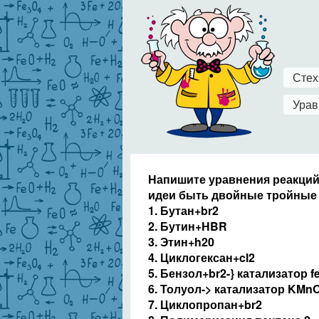
Стех
Урав
Напишите уравнения реакций,
идеи быть двойные тройные
1. Бутан+br2
2. Бутин+HBR
3. Этин+h20
4. Циклогексан+cl2
5. Бензол+br2-} катализатор f
6. Толуол-> катализатор KMn
7. Циклопропан+br2