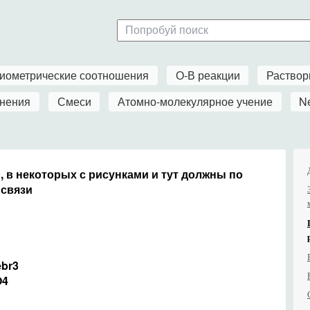
иометрические соотношения
О-В реакции
Раство
нения
Смеси
Атомно-молекулярное учение
N
 в некоторых с рисунками и тут должны по
 связи
ebr3
O4