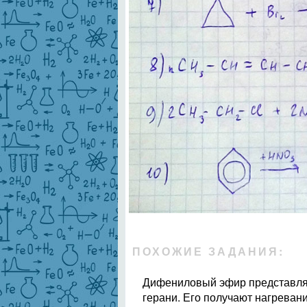
ПОХОЖИЕ ЗАДАНИЯ:
Дифениловый эфир представляе
герани. Его получают нагреван