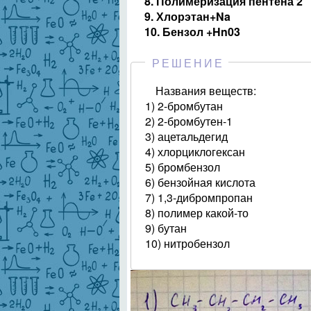
8. Полимеризация пентена 2
9. Хлорэтан+Na
10. Бензол +Hn03
РЕШЕНИЕ
Названия веществ:
1) 2-бромбутан
2) 2-бромбутен-1
3) ацетальдегид
4) хлорциклогексан
5) бромбензол
6) бензойная кислота
7) 1,3-дибромпропан
8) полимер какой-то
9) бутан
10) нитробензол