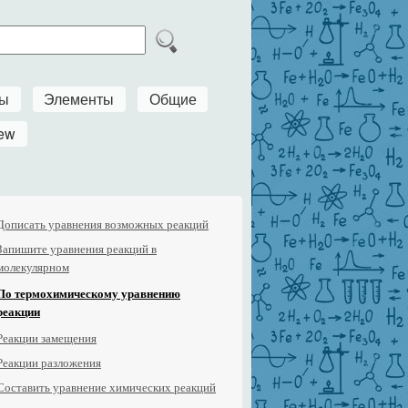
ры
Элементы
Общие
ew
Дописать уравнения возможных реакций
Запишите уравнения реакций в
молекулярном
По термохимическому уравнению
реакции
Реакции замещения
Реакции разложения
Составить уравнение химических реакций