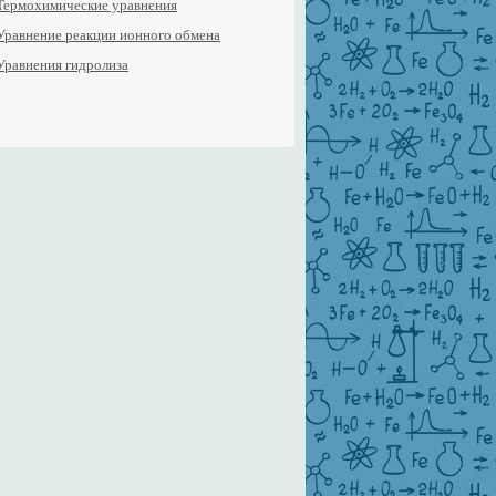
Термохимические уравнения
Уравнение реакции ионного обмена
Уравнения гидролиза