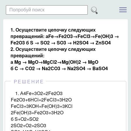
1. Осуществите цепочку следующих
превращений: аFe→Fe2O3→FeCl3→Fe(OH)3 →
Fe2O3 б S → SO2 → SO3 → H2SO4 → ZnSO4
2. Осуществите цепочку следующих
превращений:
а Mg → MgO→MgCl2→Mg(OH)2 → MgO
б C → CO2 → Na2CO3 → Na2SO4 → BaSO4
РЕШЕНИЕ
1. А4Fe+3O2=2Fe2O3
Fe2O3+6HCl=2FeCl3+3H2O
FeCl3+3KOH=Fe(OH)3+3KCl
2Fe(OH)3=Fe2O3+3H2O
б S+O2=SO2
2SO2+O2=2SO3