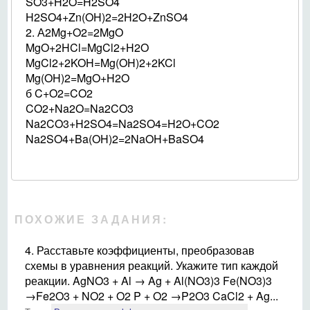
SO3+H2O=H2SO4
H2SO4+Zn(OH)2=2H2O+ZnSO4
2. А2Mg+O2=2MgO
MgO+2HCl=MgCl2+H2O
MgCl2+2KOH=Mg(OH)2+2KCl
Mg(OH)2=MgO+H2O
б C+O2=CO2
CO2+Na2O=Na2CO3
Na2CO3+H2SO4=Na2SO4=H2O+CO2
Na2SO4+Ba(OH)2=2NaOH+BaSO4
ПОХОЖИЕ ЗАДАНИЯ:
4. Расставьте коэффициенты, преобразовав
схемы в уравнения реакций. Укажите тип каждой
реакции. AgNO3 + Al → Ag + Al(NO3)3 Fe(NO3)3
→Fe2O3 + NO2 + O2 P + O2 →P2O3 CaCl2 + Ag...