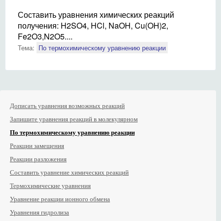
Составить уравнения химических реакций
получения: H2SO4, HCl, NaOH, Cu(OH)2,
Fe2O3,N2O5....
Тема:
По термохимическому уравнению реакции
Дописать уравнения возможных реакций
Запишите уравнения реакций в молекулярном
По термохимическому уравнению реакции
Реакции замещения
Реакции разложения
Составить уравнение химических реакций
Термохимические уравнения
Уравнение реакции ионного обмена
Уравнения гидролиза