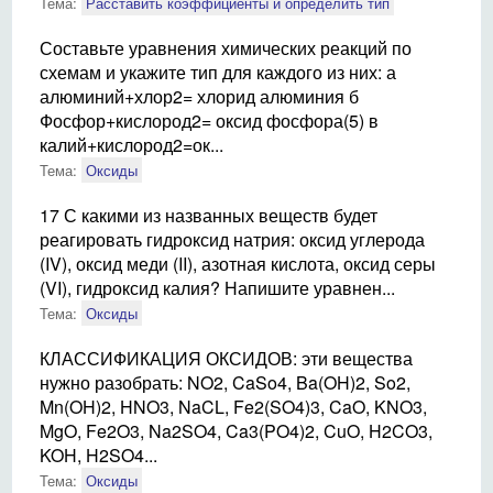
Тема:
Расставить коэффициенты и определить тип
Составьте уравнения химических реакций по
схемам и укажите тип для каждого из них: а
алюминий+хлор2= хлорид алюминия б
Фосфор+кислород2= оксид фосфора(5) в
калий+кислород2=ок...
Тема:
Оксиды
17 С какими из названных веществ будет
реагировать гидроксид натрия: оксид углерода
(IV), оксид меди (II), азотная кислота, оксид серы
(VI), гидроксид калия? Напишите уравнен...
Тема:
Оксиды
КЛАССИФИКАЦИЯ ОКСИДОВ: эти вещества
нужно разобрать: NO2, CaSo4, Ba(OH)2, So2,
Mn(OH)2, HNO3, NaCL, Fe2(SO4)3, CaO, KNO3,
MgO, Fe2O3, Na2SO4, Ca3(PO4)2, CuO, H2CO3,
KOH, H2SO4...
Тема:
Оксиды