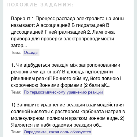
ПОХОЖИЕ ЗАДАНИЯ:
Вариант 1 Процесс распада электролита на ионы
называют: А ассоциацией Б гидратацией В
диссоциацией Г нейтрализацией 2. Лампочка
прибора для проверки электропроводимости
загор...
Тема:
Оксиды
1. Чи відбудеться реакція між запропонованими
речовинами до кінця? Відповідь підтвердити
рівнянням реакції йонного обміну, його повною і
скороченою йонними формами (2 бали аК...
Тема:
По термохимическому уравнению реакции
1) Запишите уравнение реакции взаимодействия
соляной кислоты с раствором карбоната натрия в
молекулярном, полном и кратком ионном виде. 2)
Является ли наблюдаемая реакция об...
Тема:
Определите, какая соль образуется