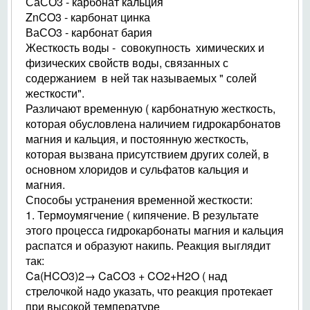
СаСО3 - карбонат кальция
ZnCO3 - карбонат цинка
ВаСО3 - карбонат бария
Жесткость воды - совокупность химических и
физических свойств воды, связанных с
содержанием в ней так называемых " солей
жесткости".
Различают временную ( карбонатную жесткость,
которая обусловлена наличием гидрокарбонатов
магния и кальция, и постоянную жесткость,
которая вызвана присутствием других солей, в
основном хлоридов и сульфатов кальция и
магния.
Способы устранения временной жесткости:
1. Термоумягчение ( кипячение. В результате
этого процесса гидрокарбонаты магния и кальция
распатся и образуют накипь. Реакция выглядит
так:
Ca(HCO3)2→ CaCO3 + CO2+H2O ( над
стрелочкой надо указать, что реакция протекает
при высокой температуре