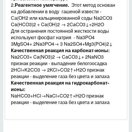
2.
Реагентное умягчение.
Этот метод основан
на добавлении в воду гашеной извести -
Са(ОН2 или кальцинированной соды Na2CO3
Ca(HCO3)2 + Ca(OH)2 → 2CaCO3↓+2H2O
Для остранения постоянной жесткости воды
используют фосфат натрия - Na3PO4
3MgSO4+ 2Na3PO4→ 3 Na2SO4+Mg3(PO4)2↓
Качественная реакция на карбонат-ионы:
Na2CO3+ Ca(NO3)2 → CaCO3↓+ 2NaNO3
признак реакции - выпадение белогоосадка
2HCl+K2CO3 → 2KCl+CO2↑+H2O признак
реакции - выделение газа без цвета и запаха
Качественная реакция на гидрокарбонат-
ионы:
NaHCO3+HCl→NaCl+CO2↑+H2O признак
реакции - выделение газа без цвета и запаха