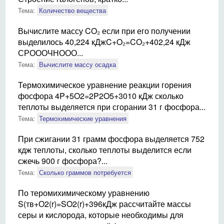
Тема:
Количество вещества
Вычислите массу CO₂ если при его получении
выделилось 40,224 кДжC+O₂=CO₂+402,24 кДж
СРОООЧНООО...
Тема:
Вычислите массу осадка
Термохимическое уравнение реакции горения
фосфора 4P+5O2=2P2O5+3010 кДж сколько
теплоты выделяется при сгорании 31 г фосфора...
Тема:
Термохимические уравнения
При сжигании 31 грамм фосфора выделяется 752
кдж теплоты, сколько теплоты выделится если
сжечь 900 г фосфора?...
Тема:
Сколько граммов потребуется
По теромихимическому уравнению
S(тв+О2(r)=SO2(r)+396кДж рассчитайте массы
серы и кислорода, которые необходимы для