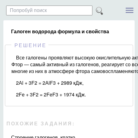
Галоген водорода формула и свойства
РЕШЕНИЕ
Все галогены проявляют высокую окислительную акт
Фтор — самый активный из галогенов, реагирует со в
многие из них в атмосфере фтора самовоспламеняютс
2Аl + 3F2 = 2АlF3 + 2989 кДж,
2Fе + 3F2 = 2FеF3 + 1974 кДж.
ПОХОЖИЕ ЗАДАНИЯ:
Строение галогенов, кратко...