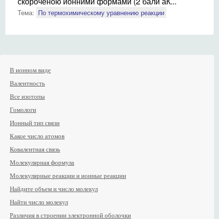
скороченою йонними формами (2 бали аК...
Тема:
По термохимическому уравнению реакции
В ионном виде
Валентность
Все изотопы
Гомологи
Ионный тип связи
Какое число атомов
Ковалентная связь
Молекулярная формула
Молекулярные реакции и ионные реакции
Найдите объем и число молекул
Найти число молекул
Различия в строении электронной оболочки