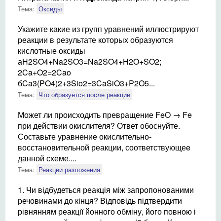
Тема:
Оксиды
Укажите какие из групп уравнений иллюстрируют
реакции в результате которых образуются
кислотные оксиды
аH2SO4+Na2SO3=Na2SO4+H2O+SO2;
2Ca+O2=2Cao
бCa3(PO4)2+3Sio2=3CaSiO3+P2O5...
Тема:
Что образуется после реакции
Может ли происходить превращение FeO → Fe
при действии окислителя? Ответ обоснуйте.
Составьте уравнение окислительно-
восстановительной реакции, соответствующеe
данной схеме....
Тема:
Реакции разложения
1. Чи відбудеться реакція між запропонованими
речовинами до кінця? Відповідь підтвердити
рівнянням реакції йонного обміну, його повною і