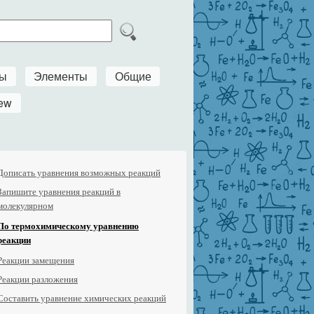
ры
Элементы
Общие
ew
Дописать уравнения возможных реакций
Запишите уравнения реакций в
молекулярном
По термохимическому уравнению
реакции
Реакции замещения
Реакции разложения
Составить уравнение химических реакций