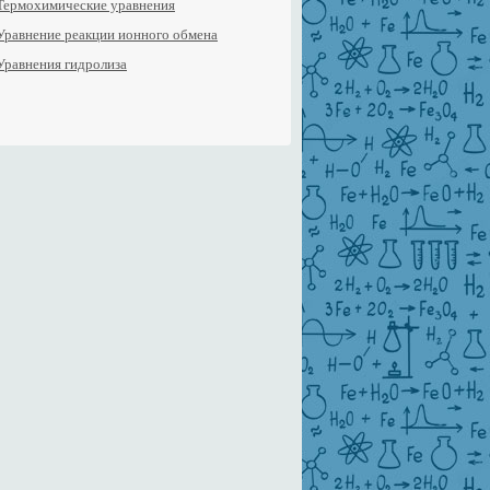
Термохимические уравнения
Уравнение реакции ионного обмена
Уравнения гидролиза