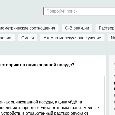
иометрические соотношения
О-В реакции
Раство
нения
Смеси
Атомно-молекулярное учение
N
астворяют в оцинкованной посуде?
енках оцинкованной посуды, а цинк уйдёт в
новления хлорного железа, которым травят медные
 устройств, в отработанный раствор опускают