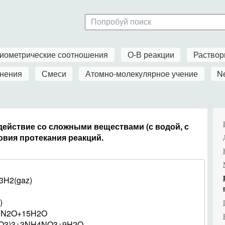
иометрические соотношения
О-В реакции
Раство
нения
Смеси
Атомно-молекулярное учение
N
ействие со сложными веществами (с водой, с
овия протекания реакций.
3H2(gaz)
)
+3N2O+15H2O
(NO3)3+3NH4NO3+9H2O