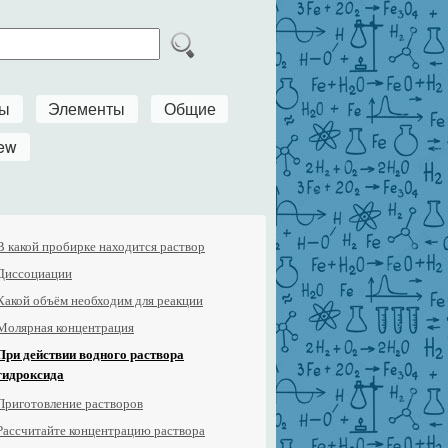
ры
Элементы
Общие
ew
В какой пробирке находится раствор
Диссоциации
Какой объём необходим для реакции
Молярная концентрация
При действии водного раствора
гидроксида
Приготовление растворов
Рассчитайте концентрацию раствора