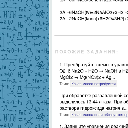
2Al+6NaOH(tv)=2NaAlO2+3H2|+2
2Al+2NaOH(konc)+6H2O=3H2|+2N
ПОХОЖИЕ ЗАДАНИЯ:
1. Преобразуйте схемы в уравн
O2, б Na2O + H2O → NaOH в H2O
MgCl2 → Mg(NO3)2 + Ag...
Тема:
Какая масса потребуется
При обработке разбавленной с
выделилось 13,44 л газа. При о
раствора гидроксида натрия в...
Тема:
Какая масса соли образуется п
1. Запишите уравнения реакций