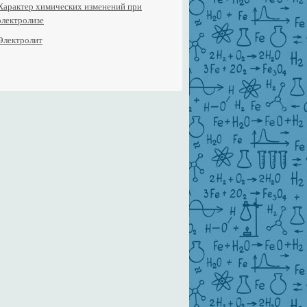
Характер химических изменений при
электролизе
Электролит