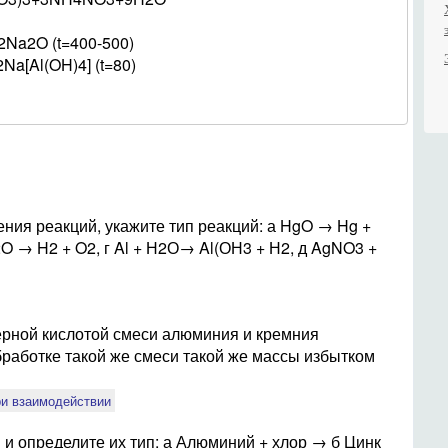
Na2O (t=400-500)
a[Al(OH)4] (t=80)
ения реакций, укажите тип реакций: а HgO → Hg +
 → H2 + O2, г Al + Н2О→ Al(ОН3 + Н2, д AgNO3 +
ерной кислотой смеси алюминия и кремния
бработке такой же смеси такой же массы избытком
ри взаимодействии
 и определите их тип: а Алюминий + хлор → б Цинк