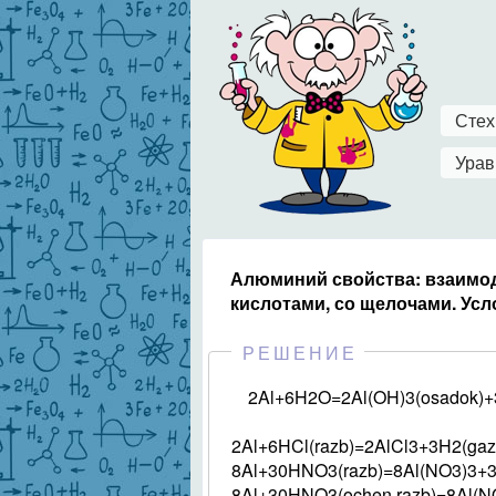
Стех
Урав
Алюминий свойства: взаимод
кислотами, со щелочами. Усл
РЕШЕНИЕ
2Al+6H2O=2Al(OH)3(osadok)+
2Al+6HCl(razb)=2AlCl3+3H2(gaz
8Al+30HNO3(razb)=8Al(NO3)3
8Al+30HNO3(ochen razb)=8Al