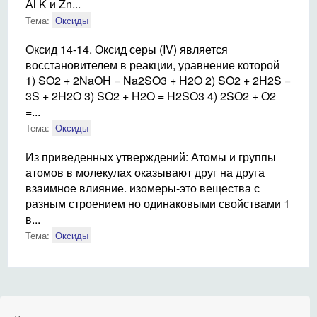
Аl K и Zn...
Тема:
Оксиды
Оксид 14-14. Оксид серы (IV) является
восстановителем в реакции, уравнение которой
1) SO2 + 2NaOH = Na2SO3 + H2O 2) SO2 + 2H2S =
3S + 2H2O 3) SO2 + H2O = H2SO3 4) 2SO2 + O2
=...
Тема:
Оксиды
Из приведенных утверждений: Атомы и группы
атомов в молекулах оказывают друг на друга
взаимное влияние. изомеры-это вещества с
разным строением но одинаковыми свойствами 1
в...
Тема:
Оксиды