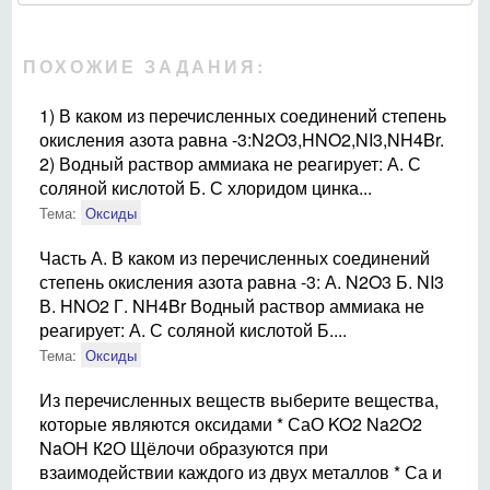
ПОХОЖИЕ ЗАДАНИЯ:
1) В каком из перечисленных соединений степень
окисления азота равна -3:N2O3,HNO2,NI3,NH4Br.
2) Водный раствор аммиака не реагирует: А. С
соляной кислотой Б. С хлоридом цинка...
Тема:
Оксиды
Часть А. В каком из перечисленных соединений
степень окисления азота равна -3: А. N2O3 Б. NI3
В. HNO2 Г. NH4Br Водный раствор аммиака не
реагирует: А. С соляной кислотой Б....
Тема:
Оксиды
Из перечисленных веществ выберите вещества,
которые являются оксидами * СаО KO2 Na2O2
NaOH К2О Щёлочи образуются при
взаимодействии каждого из двух металлов * Са и