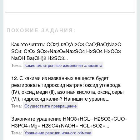
ПОХОЖИЕ ЗАДАНИЯ:
Как это читать: CO2;Li2O;Al2O3 CaO;BaO;Na2O
SO3; CrO3 SO3+Na2O=Na2SO4 H2SO4 H2CO3
NaOH Ba(OH)2 H2SO3...
Тема:
Какие аллотропные изменения элемента
12. С какими из названных веществ будет
реагировать гидроксид натрия: оксид углерода
(IV), оксид меди (II), азотная кислота, оксид серы
(VI), гидроксид калия? Напишите уравне...
Тема:
Осуществите превращение
Закончите уравнение HNO3+HCL= H2SO3+CUO=
H3PO4+Mg= H2SO4+NAOH= HCL+SO2=...
Тема:
Уравнение реакции ионного обмена