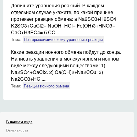
Допишите уравнения реакций. В каждом
отдельном случае укажите, по какой причине
протекает реакция обмена: а Na2SO3+H2SO4=
K2SO3+CaCl2= NaOH+HCl= Fe(OH)3+HNO3=
CaO+H3PO4= б CO...
Тема:
По термохимическому уравнению реакции
Какие реакции ионного обмена пойдут до конца.
Написать уравнения в молекулярном и ионном
виде между следующими веществами: 1)
Na2SO4+CaCl2. 2) Ca(OH)2+Na2CO3. 3)
Na2CO3+HCl....
Тема:
Реакции ионного обмена
В ионном виде
Валентность