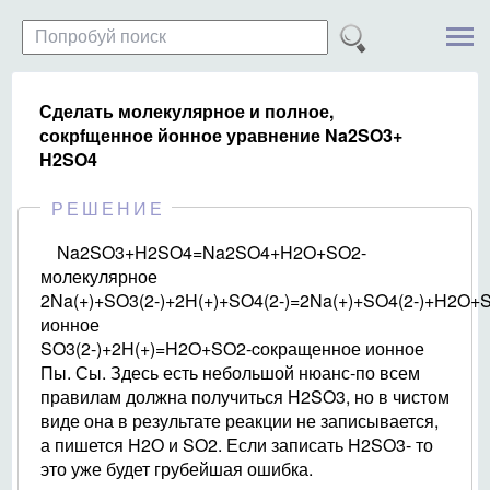
Сделать молекулярное и полное,
сокрfщенное йонное уравнение Na2SO3+
H2SO4
РЕШЕНИЕ
Na2SO3+H2SO4=Na2SO4+H2O+SO2-
молекулярное
2Na(+)+SO3(2-)+2H(+)+SO4(2-)=2Na(+)+SO4(2-)+H2O+
ионное
SO3(2-)+2H(+)=H2O+SO2-cокращенное ионное
Пы. Сы. Здесь есть небольшой нюанс-по всем
правилам должна получиться H2SO3, но в чистом
виде она в результате реакции не записывается,
а пишется H2O и SO2. Если записать H2SO3- то
это уже будет грубейшая ошибка.