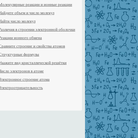
Молекулярные реакции и ионные реакции
Найдите объем и число молекул
Найти число молекул
Различия в строении электронной оболочки
Реакции ионного обмена
Сравните строение и свойства атомов
Структурные формулы
Укажите вид кристаллической решётки
Число электронов в атоме
Электронное строение атома
Электроотрицательность