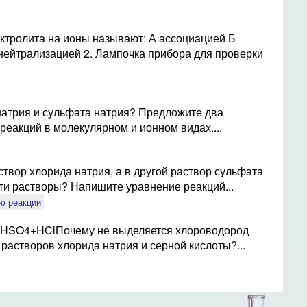
ктролита на ионы называют: А ассоциацией Б
нейтрализацией 2. Лампочка прибора для проверки
натрия и сульфата натрия? Предложите два
реакций в молекулярном и ионном видах....
твор хлорида натрия, а в другой раствор сульфата
эти растворы? Напишите уравнение реакций...
ю реакции
HSO4+HClПочему не выделяется хлороводород
астворов хлорида натрия и серной кислоты?...