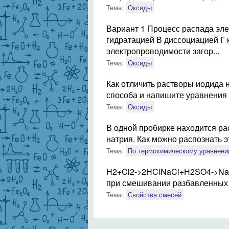
Тема:
Оксиды
Вариант 1 Процесс распада эле
гидратацией В диссоциацией Г 
электропроводимости загор...
Тема:
Оксиды
Как отличить растворы иодида 
способа и напишите уравнения 
Тема:
Оксиды
В одной пробирке находится рас
натрия. Как можно распознать 
Тема:
По термохимическому уравнени
H2+Cl2->2HClNaCl+H2SO4->Na
при смешивании разбавленных р
Тема:
Свойства смесей