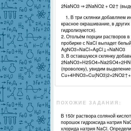
2NaNO3 ⇒ 2NaNO2 + O2↑ (выде
1. В три склянки добавляем и
красное окрашивание, в других 
гидролизуются).
2. Отольём порции растворов в
пробирке с NaCl выпадет белый
AgNO3+NaCl=AgCl↓+NaNO3
3. В оставшуюся склянку добав
2NaNO3+H2SO4=Na2SO4+2HNO3 
(проволоку), увидим выделение 
Сu+4HNO3=Cu(NO3)2+2NO2↑
ПОХОЖИЕ ЗАДАНИЯ:
В 150г раствора соляной кисл
порошок гидроксида натрия Na
хлорида натрия NaCl. Определит