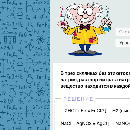
Стех
Урав
В трёх склянках без этикето
натрия, раствор нитрата натр
вещество находится в каждой
РЕШЕНИЕ
2HCl + Fe = FeCl2↓ + H2 (вып
NaCl + AgNO3 = AgCl↓ + NaNO3