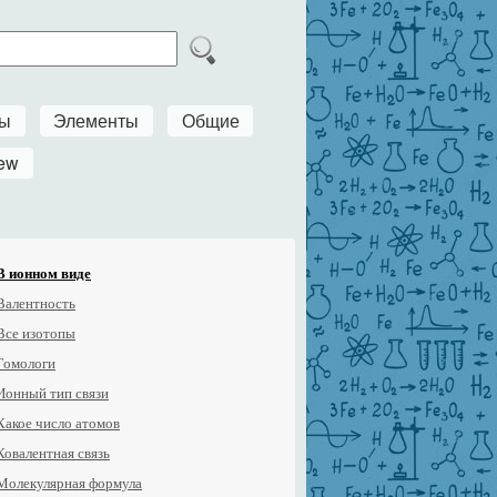
ры
Элементы
Общие
ew
В ионном виде
Валентность
Все изотопы
Гомологи
Ионный тип связи
Какое число атомов
Ковалентная связь
Молекулярная формула