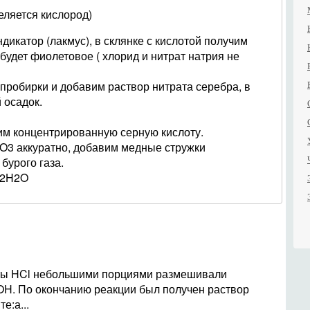
ляется кислород)
ндикатор (лакмус), в склянке с кислотой получим
будет фиолетовое ( хлорид и нитрат натрия не
 пробирки и добавим раствор нитрата серебра, в
 осадок.
им концентрированную серную кислоту.
аккуратно, добавим медные стружки
бурого газа.
+2H2O
оты HCl небольшими порциями размешивали
OH. По окончанию реакции был получен раствор
е:а...