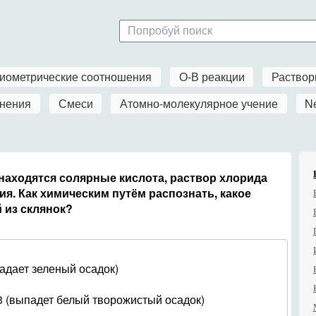
иометрические соотношения
О-В реакции
Раство
нения
Смеси
Атомно-молекулярное учение
N
к находятся солярные кислота, раствор хлорида
ия. Как химическим путём распознать, какое
 из склянок?
адает зеленый осадок)
 (выпадет белый творожистый осадок)