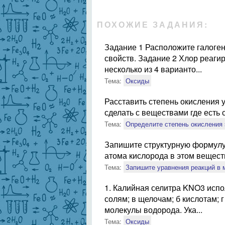
ПОХОЖИЕ ЗАДАНИЯ:
Задание 1 Расположите галогены
свойств. Задание 2 Хлор реаг
несколько из 4 варианто...
Тема:
Оксиды
Расставить степень окисления 
сделать с веществами где есть 
Тема:
Определите степень окисления
Запишите структурную формулу 
атома кислорода в этом веществ
Тема:
Запишите уравнения реакций в
1. Калийная селитра KNO3 испол
солям; в щелочам; б кислотам; 
молекулы водорода. Ука...
Тема:
Оксиды