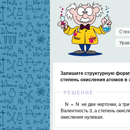
Стех
Урав
Запишите структурную форму
степень окисления атомов в
РЕШЕНИЕ
N = N не две черточки, а три
Валентность 3, а степень окисл
окисления нулевая.