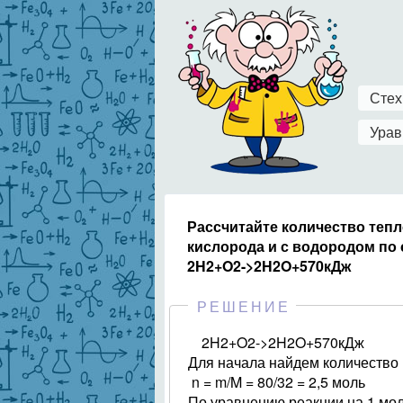
Стех
Урав
Рассчитайте количество теп
кислорода и с водородом п
2H2+O2->2H2O+570кДж
РЕШЕНИЕ
2H2+O2->2H2O+570кДж
Для начала найдем количество
n = m/M = 80/32 = 2,5 моль
По уравнению реакции на 1 мол