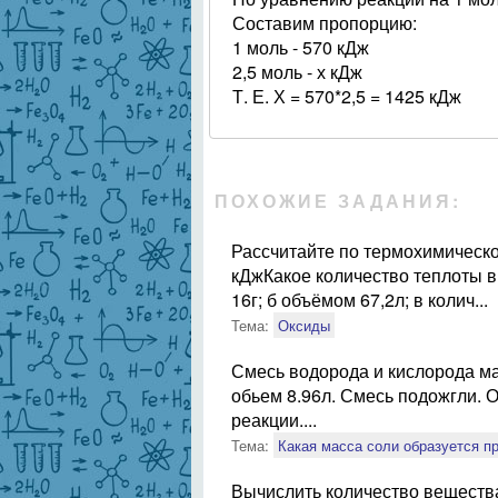
Составим пропорцию:
1 моль - 570 кДж
2,5 моль - х кДж
Т. Е. Х = 570*2,5 = 1425 кДж
ПОХОЖИЕ ЗАДАНИЯ:
Рассчитайте по термохимичес
кДжКакое количество теплоты в
16г; б объёмом 67,2л; в колич...
Тема:
Оксиды
Смесь водорода и кислорода ма
обьем 8.96л. Смесь подожгли. 
реакции....
Тема:
Какая масса соли образуется п
Вычислить количество вещества