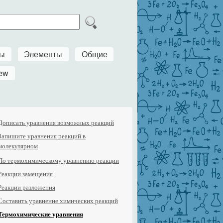
ры
Элементы
Общие
ew
Дописать уравнения возможных реакций
Запишите уравнения реакций в
молекулярном
По термохимическому уравнению реакции
Реакции замещения
Реакции разложения
Составить уравнение химических реакций
Термохимические уравнения