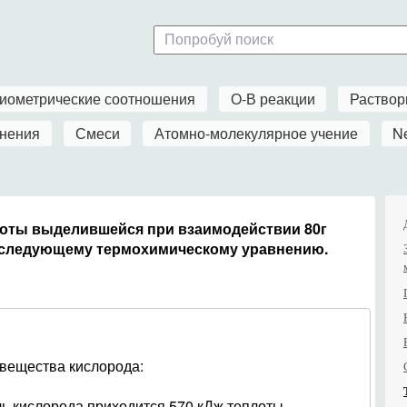
иометрические соотношения
О-В реакции
Раство
нения
Смеси
Атомно-молекулярное учение
N
лоты выделившейся при взаимодействии 80г
о следующему термохимическому уравнению.
 вещества кислорода:
ь кислорода приходится 570 кДж теплоты.