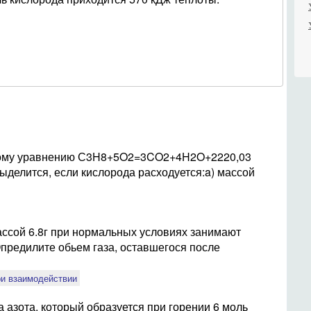
кому уравнению С3H8+5O2=3CO2+4H2O+2220,03
ыделится, если кислорода расходуется:a) массой
ссой 6.8г при нормальных условиях занимают
Опредилите обьем газа, оставшегося после
ри взаимодействии
 азота, который образуется при горении 6 моль