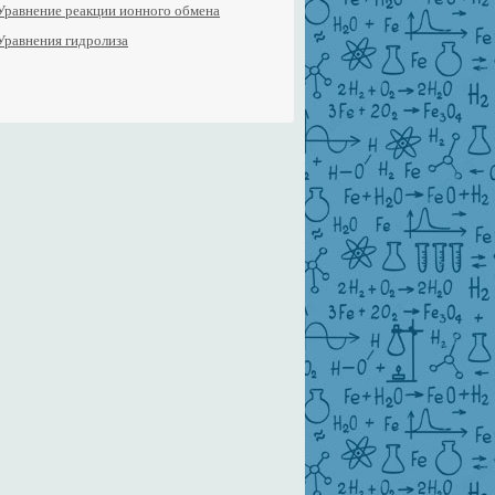
Уравнение реакции ионного обмена
Уравнения гидролиза