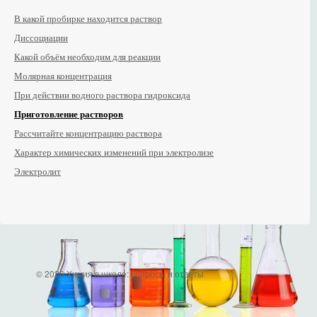
В какой пробирке находится раствор
Диссоциации
Какой объём необходим для реакции
Молярная концентрация
При действии водного раствора гидроксида
Приготовление растворов
Рассчитайте концентрацию раствора
Характер химических изменений при электролизе
Электролит
© 2026 Химия в школе: вопросы и ответы