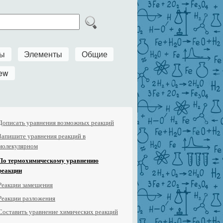
ры
Элементы
Общие
ew
Дописать уравнения возможных реакций
Запишите уравнения реакций в
молекулярном
По термохимическому уравнению
реакции
Реакции замещения
Реакции разложения
Составить уравнение химических реакций