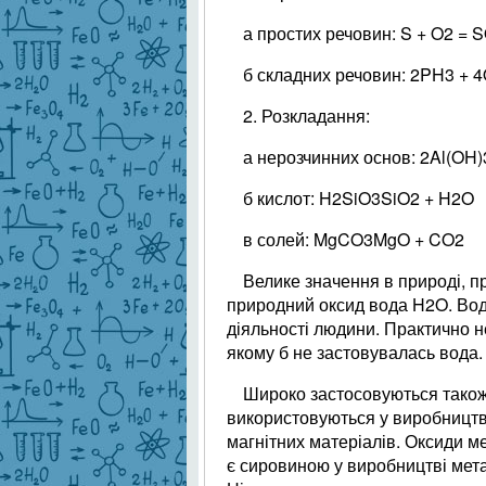
а простих речовин: S + O2 = S
б складних речовин: 2PH3 + 
2. Розкладання:
а нерозчинних основ: 2Al(OH
б кислот: H2SiO3SiO2 + H2O
в солей: MgCO3MgO + CO2­
Велике значення в природі, п
природний оксид вода H2O. Вода
діяльності людини. Практично 
якому б не застовувалась вода.
Широко застосовуються також 
використовуються у виробництві
магнітних матеріалів. Оксиди м
є сировиною у виробництві мет