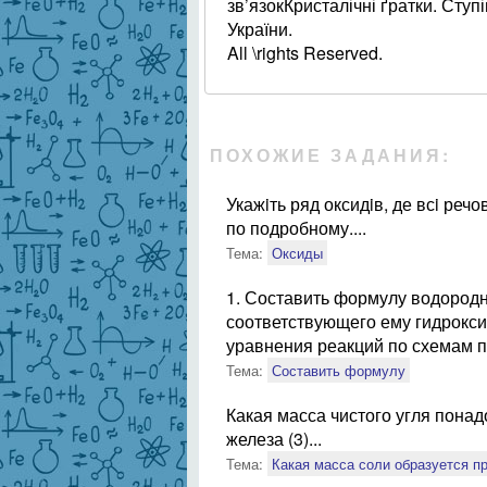
зв’язокКристалічні ґратки. Ступ
України.
All \rights Reserved.
ПОХОЖИЕ ЗАДАНИЯ:
Укажiть ряд оксидiв, де всi ре
по подробному....
Тема:
Оксиды
1. Составить формулу водородн
соответствующего ему гидрокси
уравнения реакций по схемам пр
Тема:
Составить формулу
Какая масса чистого угля понад
железа (3)...
Тема:
Какая масса соли образуется п