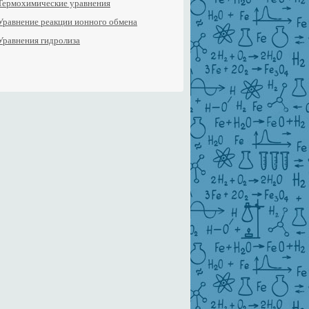
Термохимические уравнения
Уравнение реакции ионного обмена
Уравнения гидролиза