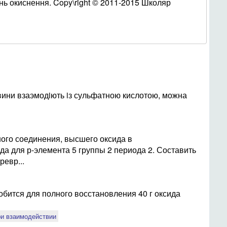
інь окиснення. Copy\right © 2011-2015 Школяр
човини взаэмодiють iз сульфатною кислотою, можна
ого соединения, высшего оксида в
да для р-элемента 5 группы 2 периода 2. Составить
евр...
обится для полного восстановления 40 г оксида
ри взаимодействии