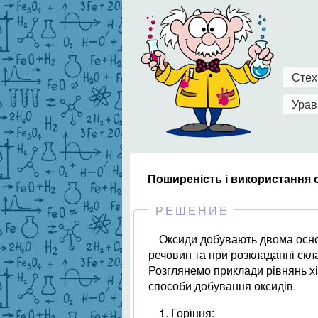
Стех
Урав
Поширеність і використання 
РЕШЕНИЕ
Оксиди добувають двома основ
речовин та при розкладанні скл
Розглянемо приклади рівнянь хі
способи добування оксидів.
1. Горіння: