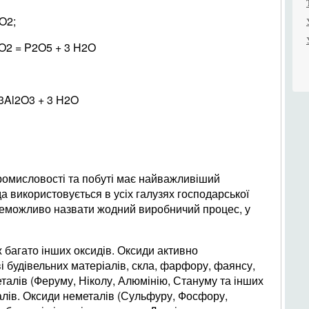
O2;
4O2 = P2O5 + 3 H2O
)3Al2O3 + 3 H2O
ромисловості та побуті має найважливіший
 використовується в усіх галузях господарської
неможливо назвати жодний виробничий процес, у
багато інших оксидів. Оксиди активно
 будівельних матеріалів, скла, фарфору, фаянсу,
еталів (Феруму, Ніколу, Алюмінію, Стануму та інших
алів. Оксиди неметалів (Сульфуру, Фосфору,