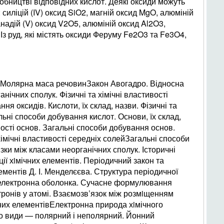
обництві відповідних кислот. Деякі оксиди можуть
 силіцій (IV) оксид SiO2, магній оксид MgO, алюміній
анадій (V) оксид V2O5, алюміній оксид Al2O3,
 Із руд, які містять оксиди Феруму Fe2O3 та Fe3O4,
и. Молярна маса речовинЗакон Авогадро. Відносна
нічних сполук. Фізичні та хімічні властивості
ня оксидів. Кислоти, їх склад, назви. Фізичні та
альні способи добування кислот. Основи, їх склад,
ивості основ. Загальні способи добування основ.
хімічні властивості середніх солейЗагальні способи
зки між класами неорганічних сполук. Історичні
ії хiмічних елементів. Періодичний закон та
ементів Д. І. Менделєєва. Структура періодичної
 електронна оболонка. Сучасне формулювання
тронів у атомі. Взаємозв’язок між розмiщенням
них елементівЕлектронна природа хiмічного
го види — полярний і неполярний. Йонний