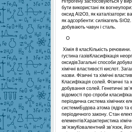
Нітрогену застосовуються у вир
бути використані як вогнеупори:
оксид Al2O3, як каталізатори: в
як адсорбенти: силікагель SiO2.
добувають чавун і сталь.
O
Хімія 8 класКількість речовин
густина газівКласифікація неорга
оксидівЗагальні способи добуван
хімічні властивості кислот. Заг
назви. Фізичні та хімічні власт
Класифiкація солей. Фізичні та 
добування солей. Генетичні зв’я
відомості про спроби класифiкац
періодична система хімічних ел
системиБудова атома (ядро та
періодичного закону. Стан елек
елементівХарактеристика хiміч
зв’язкуКовалентний зв’язок, йо