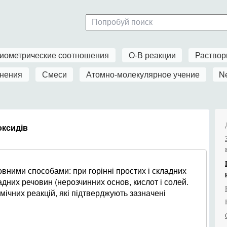
иометрические соотношения
О-В реакции
Раство
нения
Смеси
Атомно-молекулярное учение
N
оксидів
ними способами: при горінні простих і складних
адних речовин (нерозчинних основ, кислот і солей.
мічних реакцій, які підтверджують зазначені