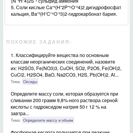
(N⁻³H⁺4)2S⁻² сульфид аммония
5. Соли кислые Ca⁺²(H⁺2P⁺⁵O⁻²4)2 дигидрофосфат
кальция, Ba⁺²(H⁺C⁺⁴O⁻²3)2-гидрокарбонат бария.
ПОХОЖИЕ ЗАДАНИЯ:
1. Классифицируйте вещества по основным
классам неорганических соединений, назовите
их: H2SO3, Fe(NO3)3, CuOH, SO2, P2O5, Fe(OH)2,
CuCl2, H2SO4, BaO, Na2CO3, H2S, Pb(OH)2, Al...
Тема:
Оксиды
Определите массу соли, которая образуется при
сливании 200 грамм 9,8%-ного раствора серной
кислоты с гидроксидом натрия 50 г 12 % на
завтра...
Тема:
Определите массу и объем
Фосфорная кислота получается при реакции