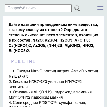
Дайте названия приведенным ниже вещества,
к какому классу их относят? Определите
степень окисления всех элементов, входящих
в их состав. Na2O; K2SO4; H2CO3; Al(OH)3;
Ca(H2PO4)2; As2O5; (NH4)2S; Mg(OH)2; HNO2;
Ba(HCO3)2.
РЕШЕНИЕ
1. Оксиды Na⁺2O⁻²-оксид натрия, As⁺⁵2O⁻5 оксид
мышьяка 5
2. Кислоты Н⁺2С⁺⁴О⁻3 угольная H⁺N⁺³O⁻²2
-азотистая
3. Основания Al⁺³(O⁻²H⁺)3 гидроксид алюминия
Mg⁺²(O⁻²H⁺)2 гидроксид магния
4. Соли средние K⁺2S⁺⁶O⁻²4-сульфат калия,