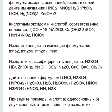
формулы оксидов, оснований, кислот и солей,
дайте им названия: HNO2; MnO2;H2S ;PbCI2;
LiOH; Hg(NO3)2; Zn(OH)2
Кислотным оксидом и кислотой, соответственно,
являются: 1)CO,H2S 2)Al2O3, Ca(OH)2 3)SO2,
H3N 4)NO2, HClO3
Назовите вещества имеющие формулы mn,
mno2, mn2o3, mn2o7, mno
Назвать и классифицировать вещества: H2SO4,
HBr, Zn(OH)2, NaOH, SO2, Na2O, CuO, BaO, Cl2O7
Дайте названия формулам1) HCI, H2SO4,
H3PO42) H2SiO3, H2S, H2SO33) H2SO4, HNO3,
H3PO44) HNO3, HN, H2S
Приведите примеры кислот: а) одноосновных б)
двухосновных в трехосновных и назвать их