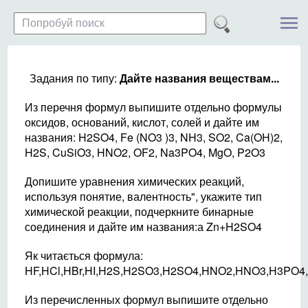
Задания по типу:
Дайте названия веществам...
Из перечня формул выпишите отдельно формулы
оксидов, оснований, кислот, солей и дайте им
названия: H2SO4, Fe (NO3 )3, NH3, SO2, Ca(OH)2,
H2S, CuSiO3, HNO2, OF2, Na3PO4, MgO, P2O3
Допишите уравнения химических реакций,
используя понятие, валентность", укажите тип
химической реакции, подчеркните бинарные
соединения и дайте им названия:а Zn+H2SO4
Як читається формула:
HF,HCl,HBr,HI,H2S,H2SO3,H2SO4,HNO2,HNO3,H3PO4
Из перечисленных формул выпишите отдельно