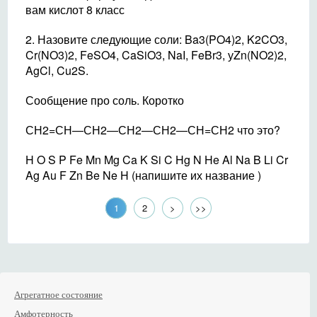
вам кислот 8 класс
2. Назовите следующие соли: Ba3(PO4)2, K2CO3,
Cr(NO3)2, FeSO4, CaSiO3, NaI, FeBr3, уZn(NO2)2,
AgCl, Cu2S.
Сообщение про соль. Коротко
СН2=СН—СН2—СН2—СН2—СН=СН2 что это?
H O S P Fe Mn Mg Ca K Si C Hg N He Al Na B Li Cr
Ag Au F Zn Be Ne H (напишите их название )
1
2
>
>>
Агрегатное состояние
Амфотерность