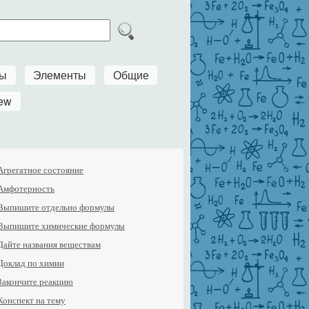
ры
Элементы
Общие
ew
Агрегатное состояние
Амфотерность
Выпишите отдельно формулы
Выпишите химические формулы
Дайте названия веществам
Доклад по химии
Закончите реакцию
Конспект на тему