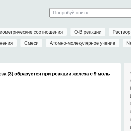
иометрические соотношения
О-В реакции
Раство
нения
Смеси
Атомно-молекулярное учение
N
а (3) образуется при реакции железа с 9 моль