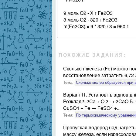
9 моль О2 - Х г Fe2O3
3 моль О2 - 320 г Fe2O3
m(Fe2O3) = 9 * 320 / 3 = 960 г
ПОХОЖИЕ ЗАДАНИЯ:
Сколько г железа (Fe) можно пол
восстановление затратить 6,72 л
Тема:
Сколько молей образуется при 
Варіант І1. Установіть відпові
Розклад2. 2Ca + O 2 → 2CaO Б.
CuSO4 + Fe → FeSO4 +...
Тема:
По термохимическому уравнени
Пропуская водород над нагрет
массу железа, если израсходов