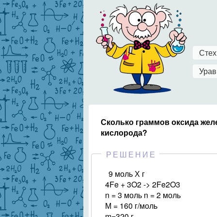
Стех
Урав
Сколько граммов оксида желез
кислорода?
РЕШЕНИЕ
9 моль Х г
4Fe + 3O2 -> 2Fe2O3
n = 3 моль n = 2 моль
М = 160 г/моль
m=320 г