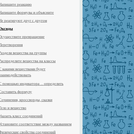
Напишите реакцию
Напишите формулы и объясните
Не реагируют друг с другом
Оксиды
Осуществите превращение
Перетворення
Раздели вещества на группы
Распределите вещества на классы
С какими веществами будет
взаимодействовать
С помощью индикатора ... определить
Составить формулу
Сочинения, кроссворды, сказки
Тело и вещество
Указать класс соединений
Установите соответствие между названием
Физические свойства соединений