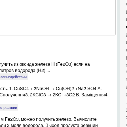
учить из оксида железа III (Fe2O3) если на
итров водорода (H2)....
взаимодействии
дність. 1. CuSO4 + 2NaOH → Cu(OH)2 +Na2 SO4 А.
 Сполучення3. 2KClO3 → 2KCl +3O2 В. Заміщення4.
ю реакции
ым Fe2O3, можно получить железо. Вычислите
али 2 моля водорода. Выход продукта реакции