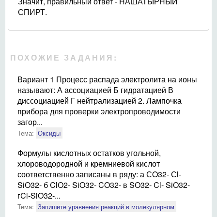
Значит, правильный ответ - НАШАТЫРНЫЙ
СПИРТ.
ПОХОЖИЕ ЗАДАНИЯ:
Вариант 1 Процесс распада электролита на ионы
называют: А ассоциацией Б гидратацией В
диссоциацией Г нейтрализацией 2. Лампочка
прибора для проверки электропроводимости
загор...
Тема:
Оксиды
Формулы кислотных остатков угольной,
хлороводородной и кремниевой кислот
соответственно записаны в ряду: а СO32- Сl-
SiO32- б ClO2- SiO32- CO32- в SO32- Cl- SiO32-
гCl-SiO32-...
Тема:
Запишите уравнения реакций в молекулярном