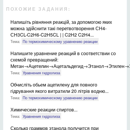
ПОХОЖИЕ ЗАДАНИЯ:
Напишіть рівняння реакцій, за допомогою яких
можна здійснити такі перетвотворення СН4-
СН3CL-C2H6-C2H5CL | | C2H2 C2H4...
Тема:
По термохимическому уравнению реакции
Напишите уравнение реакций в соответствии со
схемой превращений:
Метан→Ацетелин→Ацетальдегид→Этанол→Этилен→Эт
Тема:
Уравнения гидролиза
Обчисліть обьем ацетилену для повного
гідрування якого витратили 20 літрів водню...
Тема:
По термохимическому уравнению реакции
Химические реакции спиртов...
Тема:
Уравнения гидролиза
Сколько граммов этанола получится при