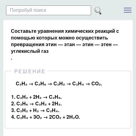
Составьте уравнения химических реакций с
помощью которых можно осуществить
превращения этин — этан — этин — этен —
углекислый газ
.
РЕШЕНИЕ
C₂H₂ → C₂H₆ → C₂H₂ → C₂H₄ → CO₂.
1. C₂H₂ + 2H₂ → C₂H₆.
2.
C
₂
H
₆
→ C
₂
H
₂
+ 2H
₂.
3. C₂H₂ + H₂ → C₂H₄.
4. C₂H₄ + 3O₂ → 2CO₂ + 2H₂O.