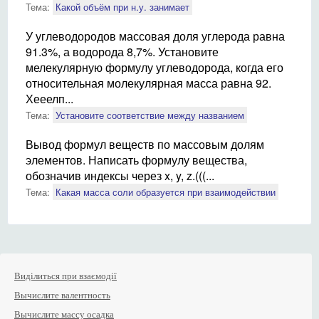
Тема:
Какой объём при н.у. занимает
У углеводородов массовая доля углерода равна
91.3%, а водорода 8,7%. Установите
мелекулярную формулу углеводорода, когда его
относительная молекулярная масса равна 92.
Хееелп...
Тема:
Установите соответствие между названием
Вывод формул веществ по массовым долям
элементов. Написать формулу вещества,
обозначив индексы через x, y, z.(((...
Тема:
Какая масса соли образуется при взаимодействии
Виділиться при взаємодії
Вычислите валентность
Вычислите массу осадка