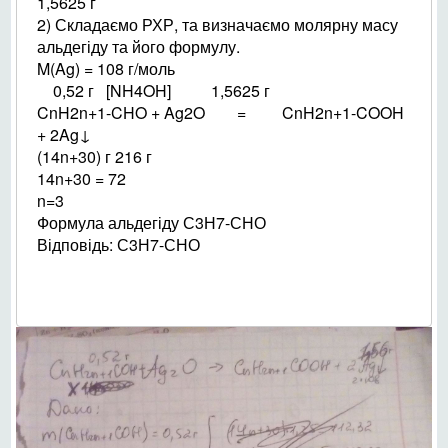
1,5625 г
2) Складаємо РХР, та визначаємо молярну масу
альдегіду та його формулу.
M(Ag) = 108 г/моль
0,52 г [NH4OH] 1,5625 г
CnH2n+1-CHO + Ag2O = CnH2n+1-COOH
+ 2Ag↓
(14n+30) г 216 г
14n+30 = 72
n=3
Формула альдегіду С3Н7-СНО
Відповідь: С3Н7-СНО