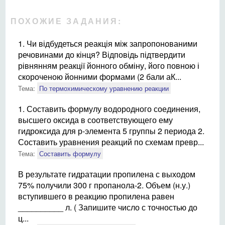
ПОХОЖИЕ ЗАДАНИЯ:
1. Чи відбудеться реакція між запропонованими
речовинами до кінця? Відповідь підтвердити
рівнянням реакції йонного обміну, його повною і
скороченою йонними формами (2 бали аК...
Тема:
По термохимическому уравнению реакции
1. Составить формулу водородного соединения,
высшего оксида в соответствующего ему
гидроксида для р-элемента 5 группы 2 периода 2.
Составить уравнения реакций по схемам превр...
Тема:
Составить формулу
В результате гидратации пропилена с выходом
75% получили 300 г пропанола-2. Объем (н.у.)
вступившего в реакцию пропилена равен
__________ л. ( Запишите число с точностью до
ц...