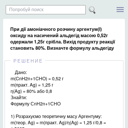
При дії амоніачного розчину аргентум(І)
оксиду на насичений альдегід масою 0,52г
одержали 1,25г срібла. Вихід продукту реакції
становить 80%. Визначте формулу альдегіду
РЕШЕНИЕ
Дано:
m(CnH2n+1CHO) = 0,52 г
m(практ. Ag) = 1,25 г
η(Ag) = 80% або 0,8
Знайти:
Фoрмулу СnН2n+1СНО
1) Розрахуємо теоретичну масу Аргентуму:
m(теор. Ag) = m(практ. Ag)/η(Ag) = 1,25 г/0,8 =