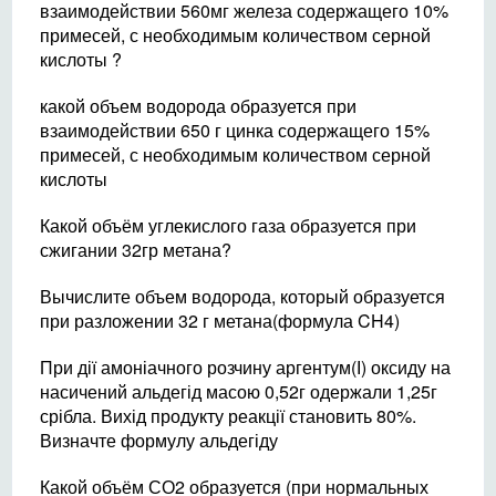
взаимодействии 560мг железа содержащего 10%
примесей, с необходимым количеством серной
кислоты ?
какой объем водорода образуется при
взаимодействии 650 г цинка содержащего 15%
примесей, с необходимым количеством серной
кислоты
Какой объём углекислого газа образуется при
сжигании 32гр метана?
Вычислите объем водорода, который образуется
при разложении 32 г метана(формула CH4)
При дії амоніачного розчину аргентум(І) оксиду на
насичений альдегід масою 0,52г одержали 1,25г
срібла. Вихід продукту реакції становить 80%.
Визначте формулу альдегіду
Какой объём СО2 образуется (при нормальных