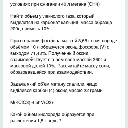
условиях при сжигании 40 л метана (СН4)
Найти объём углекислого газа, который
выделится на карбонат кальция, масса образца
200г, примесь 10%
При сгорании фосфора массой 8,68 г в кислороде
объёмом 10 л образуется оксид фосфора (V) с
выходом 71,43%. Полученный оксид
взаимодействует с р-ром naoh массой 260г и
массовой долей 10%. Рассчитайте массу соли,
образовавшейся при взаимодействии.
Задача який об’єм метану спалили, якщо
виділився карбон (4) оксид масою 22 грами
M(KClO3)-4.5г V(O2)-
Какой объем кислорода образуется при
разложении 1,8 г воды?