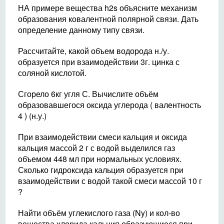
НА примере вещества h2s объясните механизм
образования ковалентной полярной связи. Дать
определение данному типу связи.
Рассчитайте, какой объем водорода н./у.
образуется при взаимодействии 3г. цинка с
соляной кислотой.
Сгорело 6кг угля С. Вычислите объём
образовавшегося оксида углерода ( валентность
4 ) (н.у.)
При взаимодействии смеси кальция и оксида
кальция массой 2 г с водой выделился газ
объемом 448 мл при нормальных условиях.
Сколько гидроксида кальция образуется при
взаимодействии с водой такой смеси массой 10 г
?
Найти объём углекислого газа (Ny) и кол-во
вещества хлорида кальция образующиеся при