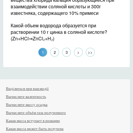
взаимодействии соляной кислоты и 300г
известняка, содержащего 10% примеси
Какой объем водорода образуется при
растворении 10 г цинка в соляной кислоте?
(Zn+HCl⇒ZnCl₂+H₂)
1
2
3
>
>>
Виділиться при взаємодії
Вычислите валентность
Вычислите массу осадка
Вычислите объём газа полученного
Какая масса вступает в реакцию
Какая масса может быть получена