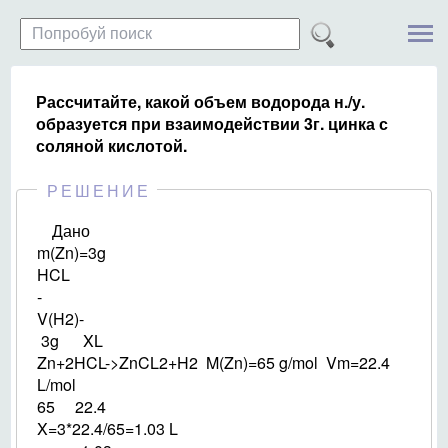
Рассчитайте, какой объем водорода н./у.
образуется при взаимодействии 3г. цинка с
соляной кислотой.
РЕШЕНИЕ
Дано
m(Zn)=3g
HCL
-
V(H2)-
3g XL
Zn+2HCL->ZnCL2+H2 M(Zn)=65 g/mol Vm=22.4
L/mol
65 22.4
X=3*22.4/65=1.03 L