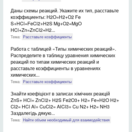
Даны схемы реакций. Укажите их тип, расставьте
коэффициенты: Н2О=Н2+О2 Fe
S+HCl=FeCl2+H2S Mg+O2=MgO
HCl+Zn=ZnCl2+H2...
Тема:
Расставьте коэффициенты
Работа с таблицей «Типы химических реакций».
Распределите в таблицу уравнения химических
реакций по типам химических реакций и
расставьте коэффициенты в уравнениях
химических...
Тема:
Расставьте коэффициенты
Знайти коефіцієнт в записах хімічних реакцій
ZnS+ HCl= ZnCl2+ H2S Fe2O3+ H2= Fe+H2O H2+
Cl2= HCl Al+ CuCl2= AlCl3+ Cu N2+ H2= NH3
Заздалегідь дякую...
Тема:
Найти объем необходимый для взаимодействия