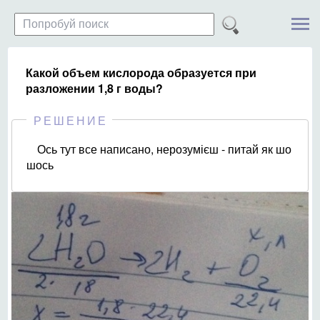
Какой объем кислорода образуется при
разложении 1,8 г воды?
РЕШЕНИЕ
Ось тут все написано, нерозумієш - питай як шо
шось