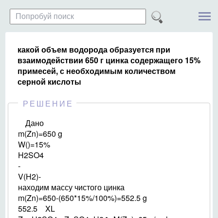
какой объем водорода образуется при
взаимодействии 650 г цинка содержащего 15%
примесей, с необходимым количеством
серной кислоты
РЕШЕНИЕ
Дано
m(Zn)=650 g
W()=15%
H2SO4
-
V(H2)-
находим массу чистого цинка
m(Zn)=650-(650*15%/100%)=552.5 g
552.5 XL