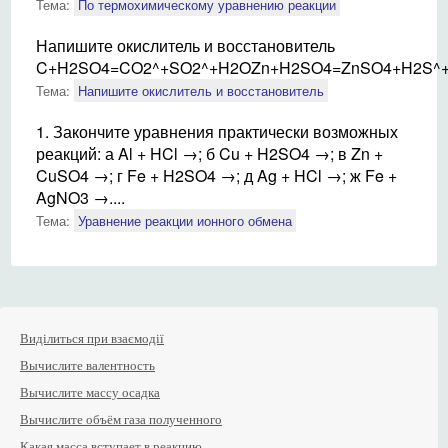
Тема:
По термохимическому уравнению реакции
Напишите окислитель и восстановитель
C+H2SO4=CO2^+SO2^+H2OZn+H2SO4=ZnSO4+H2S^+
Тема:
Напишите окислитель и восстановитель
1. Закончите уравнения практически возможных
реакций: а Al + HCl →; б Cu + H2SO4 →; в Zn +
CuSO4 →; г Fe + H2SO4 →; д Ag + HCl →; ж Fe +
AgNO3 →....
Тема:
Уравнение реакции ионного обмена
Виділиться при взаємодії
Вычислите валентность
Вычислите массу осадка
Вычислите объём газа полученного
Какая масса вступает в реакцию