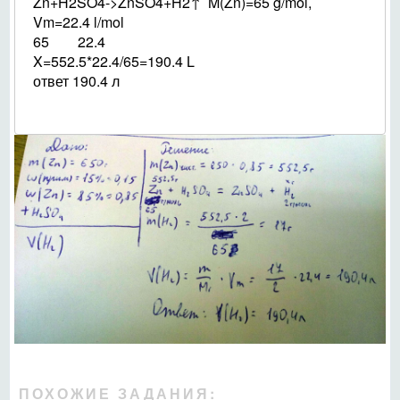
Zn+H2SO4->ZnSO4+H2↑ M(Zn)=65 g/mol,
Vm=22.4 l/mol
65 22.4
X=552.5*22.4/65=190.4 L
ответ 190.4 л
ПОХОЖИЕ ЗАДАНИЯ: