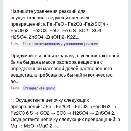
Напишите уравнения реакций для
осуществления следующих цепочек
превращений: а Fe -FeO - Fe2O3 -Fe2(SO)4 -
Fe(OH)3 - Fe2O3 -FeO - Fe б S -SO2 - SO3 -
H2SO4- ZnSO4 -Zn(OH)2- K2Z...
Тема:
По термохимическому уравнению реакции
Придумайте и решите задачу, в условиях которой
была бы дана масса раствора вещества с
определенной массовой долей растворенного
вещества, а требовалось бы найти количество
ве...
Тема:
Определите долю
1. Осуществите цепочку следующих
превращений: аFe→Fe2O3→FeCl3→Fe(OH)3 →
Fe2O3 б S → SO2 → SO3 → H2SO4 → ZnSO4 2.
Осуществите цепочку следующих превращений: а
Mg → MgO→MgCl2→...