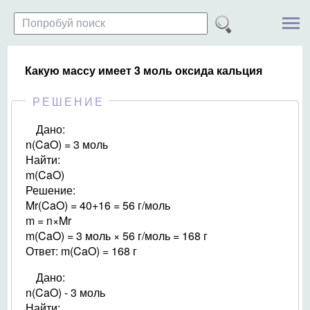
Какую массу имеет 3 моль оксида кальция
РЕШЕНИЕ
Дано:
n(CaO) = 3 моль
Найти:
m(CaO)
Решение:
Mr(CaO) = 40+16 = 56 г/моль
m = n×Mr
m(CaO) = 3 моль × 56 г/моль = 168 г
Ответ: m(CaO) = 168 г
Дано:
n(CaO) - 3 моль
Найти: