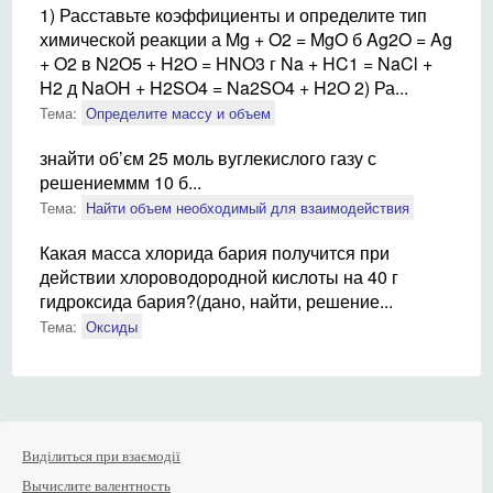
1) Расставьте коэффициенты и определите тип
химической реакции а Mg + O2 = MgO б Ag2O = Ag
+ O2 в N2O5 + H2O = HNO3 г Na + HC1 = NaCl +
H2 д NaOH + H2SO4 = Na2SO4 + H2O 2) Ра...
Тема:
Определите массу и объем
знайти об’єм 25 моль вуглекислого газу с
решениеммм 10 б...
Тема:
Найти объем необходимый для взаимодействия
Какая масса хлорида бария получится при
действии хлороводородной кислоты на 40 г
гидроксида бария?(дано, найти, решение...
Тема:
Оксиды
Виділиться при взаємодії
Вычислите валентность