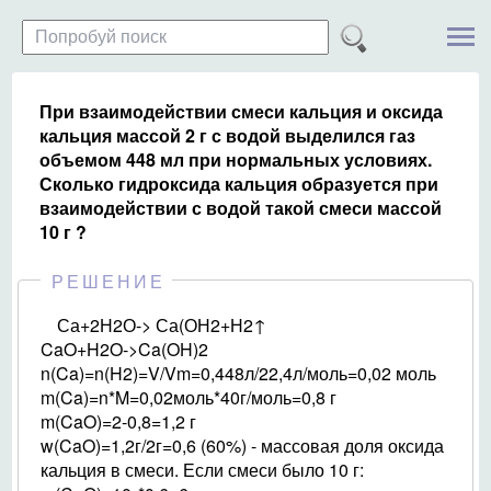
При взаимодействии смеси кальция и оксида
кальция массой 2 г с водой выделился газ
объемом 448 мл при нормальных условиях.
Сколько гидроксида кальция образуется при
взаимодействии с водой такой смеси массой
10 г ?
РЕШЕНИЕ
Са+2Н2О-> Са(ОН2+Н2↑
CaO+H2O->Ca(OH)2
n(Ca)=n(H2)=V/Vm=0,448л/22,4л/моль=0,02 моль
m(Ca)=n*M=0,02моль*40г/моль=0,8 г
m(CaO)=2-0,8=1,2 г
w(CaO)=1,2г/2г=0,6 (60%) - массовая доля оксида
кальция в смеси. Если смеси было 10 г: