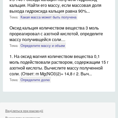
кальция. Найти его массу, если массовая доля
выхода гидроксида кальция равна 90%...
Тема:
Какая масса может быть получена
Оксид кальция количеством вещества 3 моль
прореагировал с азотной кислотой, определите
массу получивщейся соли....
Тема:
Определите массу и объем
1. На оксид магния количеством вещества 0,1
моль подействовали раствором, содержащим 15 г
азотной кислоты. Вычислите массу полученной
соли. (Ответ: m Mg(NO3)2)= 14,8 г 2. Выч...
Тема:
Определите долю
Виділиться при взаємодії
Вычислите валентность