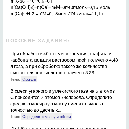
m(CaO)=10г*0,6=6 г
n(Ca(OH)2)=n(Ca)=m/M=6г/40г/моль=0,15 моль
m(Ca(OH)2)=n*M=0,15моль*74г/моль=11,1 г
ПОХОЖИЕ ЗАДАНИЯ:
При обработке 40 гр смеси кремния, графита и
карбоната кальция раствором naoh получено 4.48
л газа, а при обработке такого же количества
смеси соляной кислотой получено 3.36...
Тема:
Оксиды
В смеси угарного и углекислого газа на 5 атомов
С приходится 7 атомов кислорода. Определите
среднюю молярную массу смеси (в г/моль с
точностью до десятых....
Тема:
Определите массу и объем
Из 140 г оксида кальция получили гидроксид