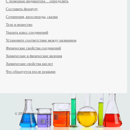
С помощью индикатора ... определить
Составить формулу
Сочинения, кроссворды, сказки
Тело и вещество
Указать класс соединений
Установите соответствие между названием
Физические свойства соединений
Химические и физические явления
Химические свойства кислот
Что образуется после реакции
© 2026 Химия в школе: вопросы и ответы