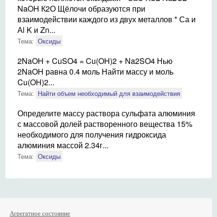
NaOH К2О Щёлочи образуются при
взаимодействии каждого из двух металлов * Са и
Аl K и Zn...
Тема:
Оксиды
2NaOH + CuSO4 = Cu(OH)2 + Na2SO4 Нью
2NaOH равна 0.4 моль Найти массу и моль
Cu(OH)2...
Тема:
Найти объем необходимый для взаимодействия
Определите массу раствора сульфата алюминия
с массовой долей растворенного вещества 15%
необходимого для получения гидроксида
алюминия массой 2.34г...
Тема:
Оксиды
Агрегатное состояние