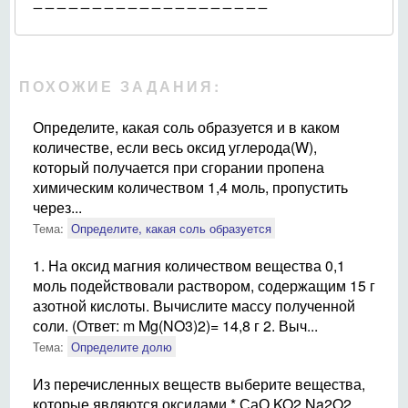
_ _ _ _ _ _ _ _ _ _ _ _ _ _ _
_ _ _ _ _
ПОХОЖИЕ ЗАДАНИЯ:
Определите, какая соль образуется и в каком
количестве, если весь оксид углерода(W),
который получается при сгорании пропена
химическим количеством 1,4 моль, пропустить
через...
Тема:
Определите, какая соль образуется
1. На оксид магния количеством вещества 0,1
моль подействовали раствором, содержащим 15 г
азотной кислоты. Вычислите массу полученной
соли. (Ответ: m Mg(NO3)2)= 14,8 г 2. Выч...
Тема:
Определите долю
Из перечисленных веществ выберите вещества,
которые являются оксидами * СаО KO2 Na2O2