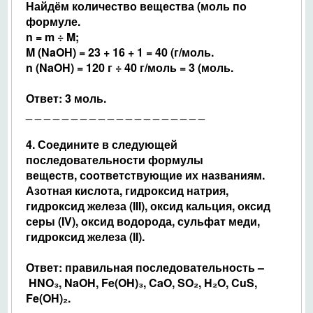
Найдём количество вещества (моль по
формуле.
n = m ÷ M;
M (NaOH) = 23 + 16 + 1 = 40 (г/моль.
n (NaOH) = 120 г ÷ 40 г/моль = 3 (моль.
Ответ: 3 моль.
_ _ _ _ _ _ _ _ _ _ _ _ _ _ _
_ _ _ _ _
4.
Соедините в следующей
последовательности формулы
веществ,
соответствующие их названиям.
Азотная кислота, гидроксид натрия,
гидроксид железа (III), оксид кальция,
оксид
серы (IV), оксид водорода, сульфат меди,
гидроксид железа (II).
Ответ: правильная последовательность –
HNO
₃, NaOH, Fe(OH)₃, CaO, SO₂, H₂O, CuS,
Fe(OH)
₂.