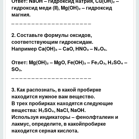
Ответ: NaOH – гидроксид натрия, Cu(OH)₂ –
гидроксид меди (II), Mg(OH)₂ – гидроксид
магния.
_ _ _ _ _ _ _ _ _ _ _ _ _ _ _ _ _ _ _ _
2. Составьте формулы оксидов,
соответствующим гидроксидам.
Например Ca(OH)₂ – CaO, HNO₃ – N₂O₅.
Ответ: Mg(OH)₂ – MgO, Fe(OH)₃ – Fe₂O₃, H₂SO₄ –
SO₃.
_ _ _ _ _ _ _ _ _ _ _ _ _ _ _
_ _ _ _ _
3. Как распознать, в какой пробирке
находится нужное вам вещество.
В трех пробирках находятся следующие
вещества: H₂SO₄
, NaCl, NaOH.
Используя индикаторы – фенолфталеин и
лакмус, определите, в какойпробирке
находится серная кислота.