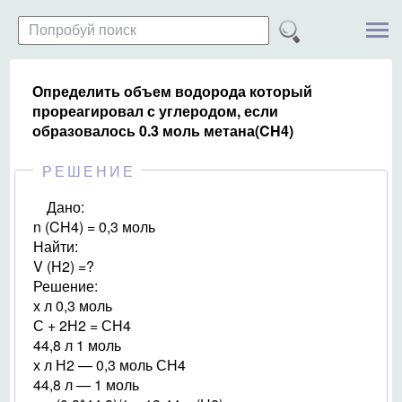
Определить объем водорода который
прореагировал с углеродом, если
образовалось 0.3 моль метана(CH4)
РЕШЕНИЕ
Дано:
n (CH4) = 0,3 моль
Найти:
V (H2) =?
Решение:
х л 0,3 моль
С + 2Н2 = СН4
44,8 л 1 моль
х л Н2 — 0,3 моль СН4
44,8 л — 1 моль