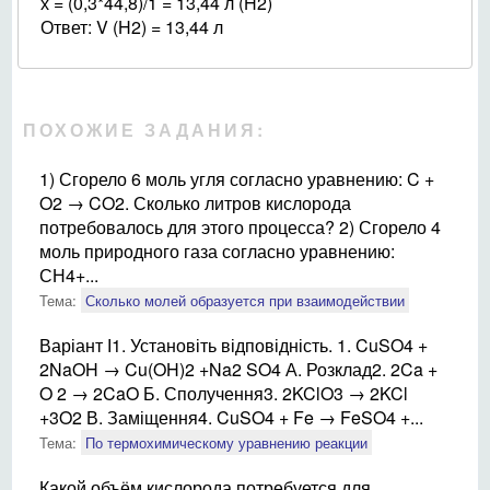
х = (0,3*44,8)/1 = 13,44 л (H2)
Ответ: V (H2) = 13,44 л
ПОХОЖИЕ ЗАДАНИЯ:
1) Сгорело 6 моль угля согласно уравнению: C +
O2 → CO2. Сколько литров кислорода
потребовалось для этого процесса? 2) Сгорело 4
моль природного газа согласно уравнению:
СН4+...
Тема:
Сколько молей образуется при взаимодействии
Варіант І1. Установіть відповідність. 1. CuSO4 +
2NaOH → Cu(OH)2 +Na2 SO4 А. Розклад2. 2Ca +
O 2 → 2CaO Б. Сполучення3. 2KClO3 → 2KCl
+3O2 В. Заміщення4. CuSO4 + Fe → FeSO4 +...
Тема:
По термохимическому уравнению реакции
Какой объём кислорода потребуется для