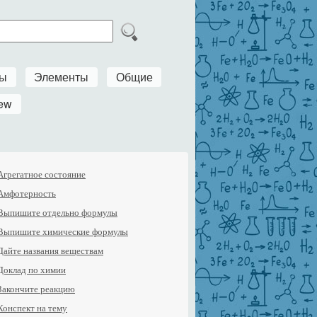
ры
Элементы
Общие
ew
Агрегатное состояние
Амфотерность
Выпишите отдельно формулы
Выпишите химические формулы
Дайте названия веществам
Доклад по химии
Закончите реакцию
Конспект на тему