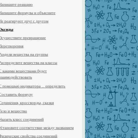
Напишите реакцию
Напишите формулы и объясните
Не реагируют друг с другом
Оксиды
Осуществите превращение
Перетворення
Раздели вещества на группы
Распределите вещества на классы
С какими веществами будет
взаимодействовать
С помощью индикатора ... определить
Составить формулу
Сочинения, кроссворды, сказки
Тело и вещество
Указать класс соединений
Установите соответствие между названием
Физические свойства соединений