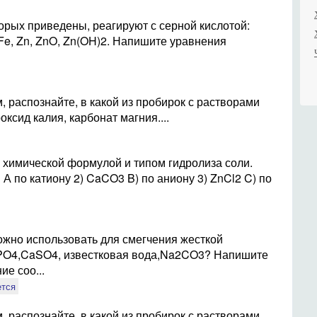
орых приведены, реагируют с серной кислотой:
 Fe, Zn, ZnO, Zn(OH)2. Напишите уравнения
, распознайте, в какой из пробирок с растворами
оксид калия, карбонат магния....
 химической формулой и типом гидролиза соли.
 А по катиону 2) CaCO3 B) по аниону 3) ZnCl2 C) по
ожно использовать для смегчения жесткой
O4,CaSO4, известковая вода,Na2CO3? Напишите
е соо...
ется
, распознайте, в какой из пробирок с растворами