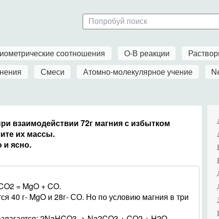
иометрические соотношения
О-В реакции
Раство
нения
Смеси
Атомно-молекулярное учение
N
при взаимодействии 72г магния с избытком
лите их массы.
 и ясно.
CO2 = MgO + CO.
ся 40 г- MgO и 28г- СО. Но по условию магния в три
азлагается: 2NaHCO3 -> Na2CO3 + CO2 + H2O.