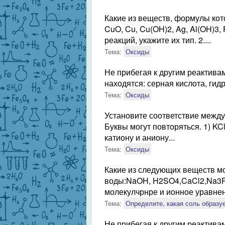
Какие из веществ, формулы кот
CuO, Cu, Cu(OH)2, Ag, Al(OH)3,
реакций, укажите их тип. 2....
Тема:
Оксиды
Не прибегая к другим реактивам
находятся: серная кислота, гидр
Тема:
Оксиды
Установите соответствие между
Буквы могут повторяться. 1) KCl
катиону и аниону...
Тема:
Оксиды
Какие из следующих веществ м
воды:NaOH, H2SO4,CaCl2,Na3P
молекулчрнре и ионное уравнени
Тема:
Определите, какая соль образу
Не прибегая к другим реактивам