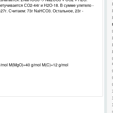
летучивается СО2-44г и Н2О-18. В сумме улетело -
=27г. Считаем: 73г NаНСО3. Остальное, 23г -
ol M(MgO)=40 g/mol M(C)=12 g/mol