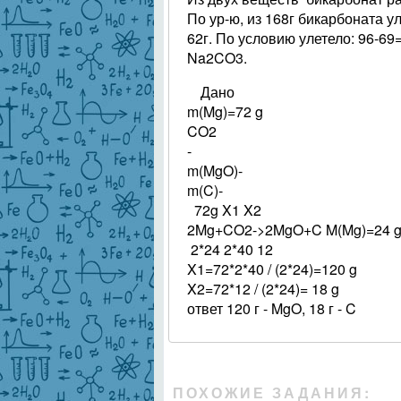
По ур-ю, из 168г бикарбоната у
62г. По условию улетело: 96-69
Na2CO3.
Дано
m(Mg)=72 g
CO2
-
m(MgO)-
m(C)-
72g X1 X2
2Mg+CO2->2MgO+C M(Mg)=24 g/m
2*24 2*40 12
X1=72*2*40 / (2*24)=120 g
X2=72*12 / (2*24)= 18 g
ответ 120 г - MgO, 18 г - C
ПОХОЖИЕ ЗАДАНИЯ: