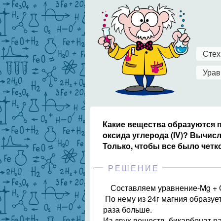
Стех
Урав
Какие вещества образуются 
оксида углерода (IV)? Вычис
Только, чтобы все было четко
РЕШЕНИЕ
Составляем уравнение-Mg + 
По нему из 24г магния образует
раза больше.
Из двух веществ бикарбонат р