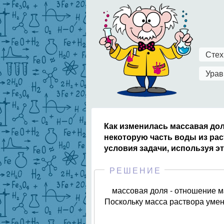
Стех
Урав
Как изменилась массавая дол
некоторую часть воды из ра
условия задачи, используя э
РЕШЕНИЕ
массовая доля - отношение м
Поскольку масса раствора умен