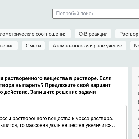
иометрические соотношения
О-В реакции
Раство
нения
Смеси
Атомно-молекулярное учение
N
я растворенного вещества в растворе. Если
створа выпарить? Предложите свой вариант
то действие. Запишите решение задачи
ассы растворённого вещества к массе раствора.
ьшится, то массовая доля вещества увеличится. .