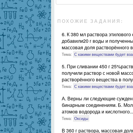
ПОХОЖИЕ ЗАДАНИЯ:
6. К 380 мл раствора этилового 
добавили20 г воды и полученны
массовая доля растворённого в
Тема:
С какими веществами будет вз
5. При сливании 450 г 25%раств
получили раствор с новой масс
растворённого вещества в получ
Тема:
С какими веществами будет вз
А. Верны ли следующие суждени
бинарным соединениям. Б. Моле
атомов водорода и кислотного..
Тема:
Оксиды
В 360 г раствора, массовая дол