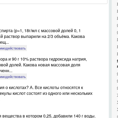
спирта (р=1, 18г/мл с массовой долей 0, 1
й раствор выпарили на 2/3 объёма. Какова
ещ...
аимодействовать
ора и 90 г 10% раствора гидроксида натрия,
овой долей. Какова новая массовая доля
енн...
аимодействовать
я о кислотах? А. Все кислоты относятся к
кулы кислот состоят из одного или нескольких
.
я вещества в котором 0,25, добавили 140 г воды.