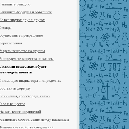
Напишите реакцию
Напишите формулы и объясните
Не реагируют друг с другом
Оксиды
Осуществите превращение
Перетворення
Раздели вещества на группы
Распределите вещества на классы
С какими веществами будет
взаимодействовать
С помощью индикатора ... определить
Составить формулу
Сочинения, кроссворды, сказки
Тело и вещество
Указать класс соединений
Установите соответствие между названием
Физические свойства соединений