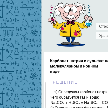
Стех
Урав
Карбонат натрия и сульфат н
молекулярном и ионном
виде
РЕШЕНИЕ
1) Определим карбонат натрия
чего образуется газ и вода:
Na₂CO₃ + H₂SO₄ = Na₂SO₄ + CO
2) Определим сульфат натрия. Д