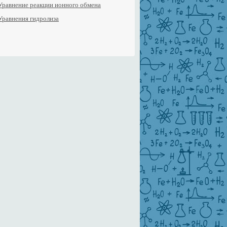
Уравнение реакции ионного обмена
Уравнения гидролиза