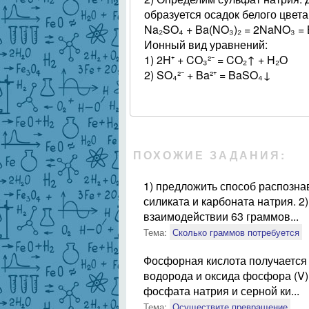
образуется осадок белого цвета
Na₂SO₄ + Ba(NO₃)₂ = 2NaNO₃ =
Ионный вид уравнений:
1) 2H⁺ + CO₃²⁻ = CO₂↑ + H₂O
2) SO₄²⁻ + Ba²⁺ = BaSO₄↓
ПОХОЖИЕ ЗАДАНИЯ:
1) предложить способ распозна
силиката и карбоната натрия. 2
взаимодействии 63 граммов...
Тема:
Сколько граммов потребуется
Фосфорная кислота получается 
водорода и оксида фосфора (V)
фосфата натрия и серной ки...
Тема:
Осуществите превращение