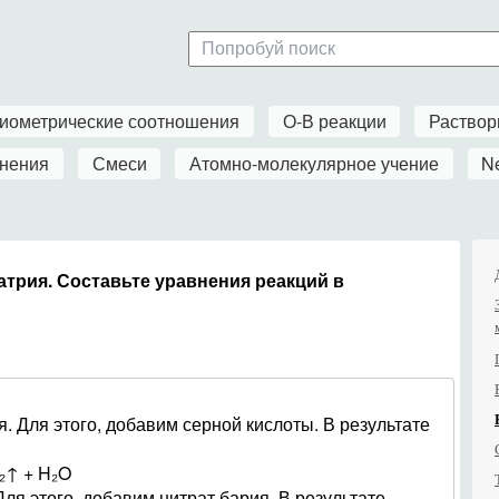
иометрические соотношения
О-В реакции
Раство
нения
Смеси
Атомно-молекулярное учение
N
атрия. Составьте уравнения реакций в
. Для этого, добавим серной кислоты. В результате
₂↑ + H₂O
ля этого, добавим нитрат бария. В результате