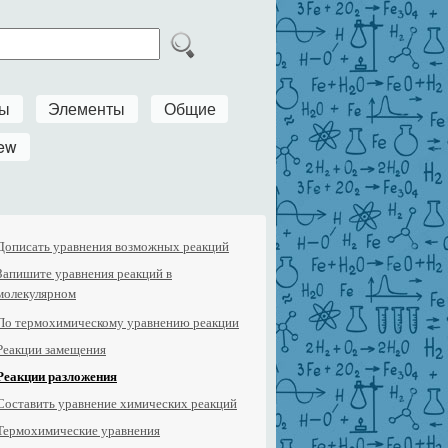
ры
Элементы
Общие
ew
Дописать уравнения возможных реакций
Запишите уравнения реакций в
молекулярном
По термохимическому уравнению реакции
Реакции замещения
Реакции разложения
Составить уравнение химических реакций
Термохимические уравнения