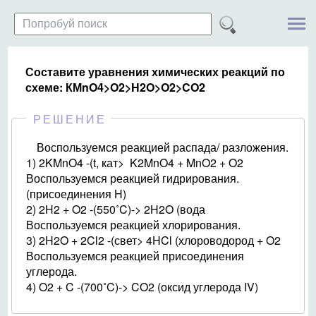
Составите уравнения химических реакций по
схеме: КМnO4>O2>H2O>O2>CO2
РЕШЕНИЕ
Воспользуемся реакцией распада/ разложения.
1) 2KMnO4 -(t, кат> K2MnO4 + MnO2 + O2
Воспользуемся реакцией гидрирования.
(присоединения H)
2) 2H2 + O2 -(550˚C)-> 2H2O (вода
Воспользуемся реакцией хлорирования.
3) 2H2O + 2Cl2 -(свет> 4HCl (хлороводород + O2
Воспользуемся реакцией присоединения
углерода.
4) O2 + C -(700˚C)-> CO2 (оксид углерода IV)