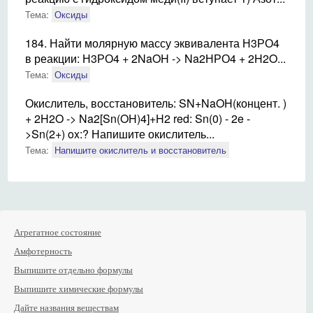
Тема:
Оксиды
184. Найти молярную массу эквивалента Н3РО4
в реакции: Н3РО4 + 2NaOH -> Na2НРО4 + 2H2O...
Тема:
Оксиды
Окислитель, восстановитель: SN+NaOH(концент. )
+ 2H2O -> Na2[Sn(OH)4]+H2 red: Sn(0) - 2e -
>Sn(2+) ox:? Напишите окислитель...
Тема:
Напишите окислитель и восстановитель
Агрегатное состояние
Амфотерность
Выпишите отдельно формулы
Выпишите химические формулы
Дайте названия веществам