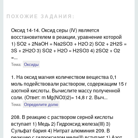
ПОХОЖИЕ ЗАДАНИЯ:
Оксид 14-14. Оксид серы (IV) является
восстановителем в реакции, уравнение которой
1) SO2 + 2NaOH = Na2SO3 + H2O 2) SO2 + 2H2S =
3S + 2H2O 3) SO2 + H2O = H2SO3 4) 2SO2 + O2
=...
Тема:
Оксиды
1. На оксид магния количеством вещества 0,1
моль подействовали раствором, содержащим 15 г
азотной кислоты. Вычислите массу полученной
соли. (Ответ: m Mg(NO3)2)= 14,8 г 2. Выч...
Тема:
Определите долю
208. В реакцию с раствором серной кислоты
вступает 1) Медь 2) Гидроксид железа(III) 3)
Сульфат бария 4) Нитрат алюминия 209. В
реакцию с гидроксидом меди(II) вступает 1) Азот...