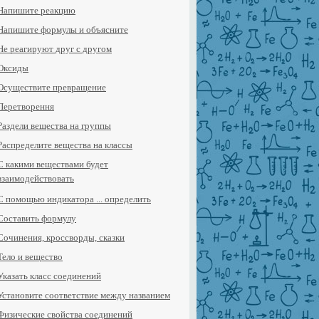
Напишите реакцию
Напишите формулы и объясните
Не реагируют друг с другом
Оксиды
Осуществите превращение
Перетворення
Раздели вещества на группы
Распределите вещества на классы
С какими веществами будет
взаимодействовать
С помощью индикатора ... определить
Составить формулу
Сочинения, кроссворды, сказки
Тело и вещество
Указать класс соединений
Установите соответствие между названием
Физические свойства соединений