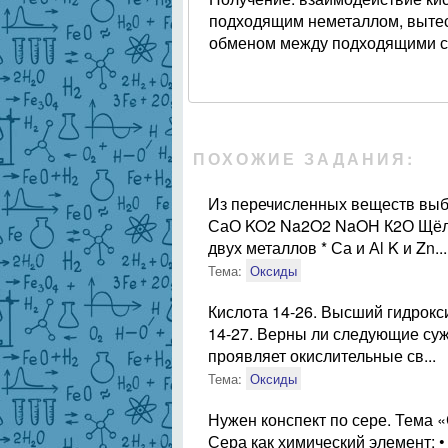
подходящим неметаллом, вытесн
обменом между подходящими со
ПОХОЖИЕ ЗАДАНИЯ:
Из перечисленных веществ выб
СаО KO2 Na2O2 NaOH К2О Щёло
двух металлов * Са и Аl K и Zn...
Тема:
Оксиды
Кислота 14-26. Высший гидрокс
14-27. Верны ли следующие суж
проявляет окислительные св...
Тема:
Оксиды
Нужен конспект по сере. Тема «
Сера как химический элемент: 