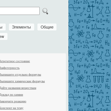
ры
Элементы
Общие
ew
Агрегатное состояние
Амфотерность
Выпишите отдельно формулы
Выпишите химические формулы
Дайте названия веществам
Доклад по химии
Закончите реакцию
Конспект на тему