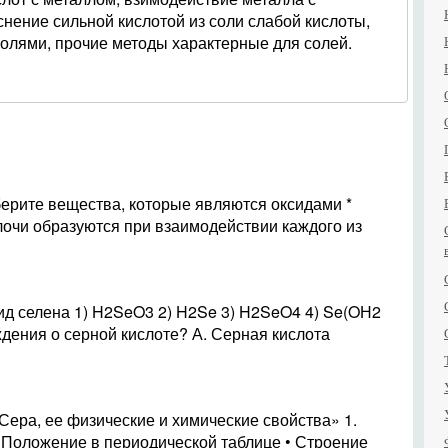
ение сильной кислотой из соли слабой кислоты,
лями, прочие методы характерные для солей.
ерите вещества, которые являются оксидами *
чи образуются при взаимодействии каждого из
ид селена 1) H2SeO3 2) H2Se 3) H2SeO4 4) Se(OН2
дения о серной кислоте? А. Серная кислота
Сера, ее физические и химические свойства» 1.
• Положение в периодической таблице • Строение