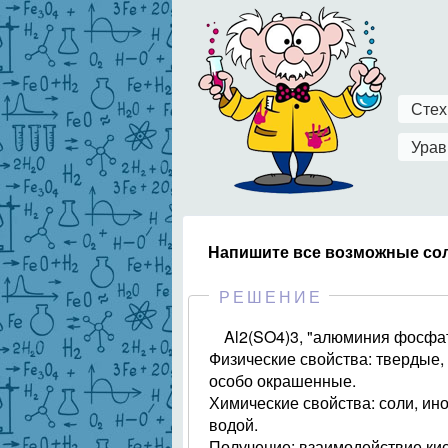
Стех
Урав
Напишите все возможные со
РЕШЕНИЕ
Al2(SO4)3, "алюминия фосфат
Физические свойства: твердые,
особо окрашенные.
Химические свойства: соли, ино
водой.
Получение: взаимодействие кис