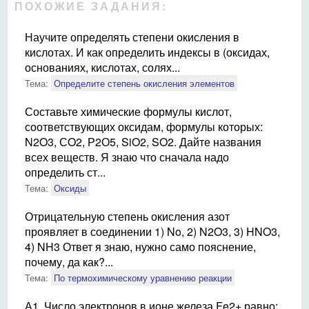
ПОХОЖИЕ ЗАДАНИЯ:
Научите определять степени окисления в
кислотах. И как определить индексы в (оксидах,
основаниях, кислотах, солях...
Тема:
Определите степень окисления элементов
Составьте химические формулы кислот,
соответствующих оксидам, формулы которых:
N2O3, СO2, Р2О5, SiO2, SO2. Дайте названия
всех веществ. Я знаю что сначала надо
определить ст...
Тема:
Оксиды
Отрицательную степень окисления азот
проявляет в соединении 1) No, 2) N2O3, 3) HNO3,
4) NH3 Ответ я знаю, нужно само пояснение,
почему, да как?...
Тема:
По термохимическому уравнению реакции
А1. Число электронов в ионе железа Fe2+ равно: