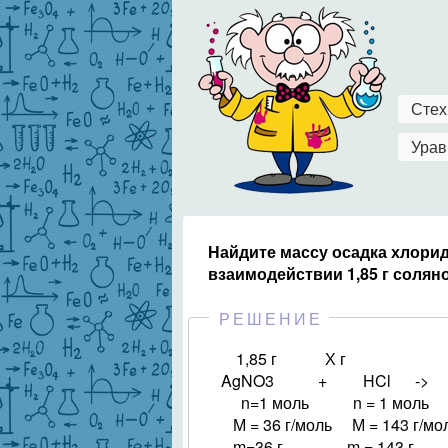
Стех
Урав
Найдите массу осадка хлори
взаимодействии 1,85 г солян
РЕШЕНИЕ
1,85 г Х г
AgNO3 + HCl -> A
n=1 моль n = 1 моль
М = 36 г/моль М = 143 г/мо
m=36 г m = 143 г