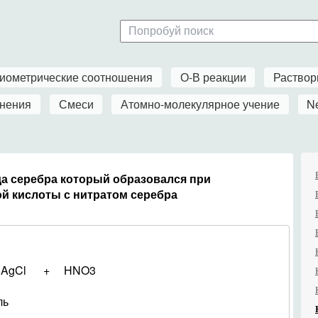
иометрические соотношения
О-В реакции
Раство
нения
Смеси
Атомно-молекулярное учение
N
да серебра который образовался при
ой кислоты с нитратом серебра
gCl + HNO3
ль