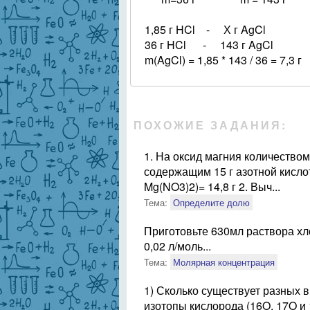
1,85 г HCl - Х г AgCl
36 г HCl - 143 г AgCl
m(AgCl) = 1,85 * 143 / 36 = 7,3 г
ПОХОЖИЕ ЗАДАНИЯ:
1. На оксид магния количество
содержащим 15 г азотной кисло
Mg(NO3)2)= 14,8 г 2. Выч...
Тема:
Определите долю
Приготовьте 630мл раствора хл
0,02 л/моль...
Тема:
Молярная концентрация
1) Сколько существует разных 
изотопы кислорода (16O, 17O и 