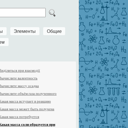
ры
Элементы
Общие
ew
Виділиться при взаємодії
Вычислите валентность
Вычислите массу осадка
Вычислите объём газа полученного
Какая масса вступает в реакцию
Какая масса может быть получена
Какая масса потребуется
Какая масса соли образуется при