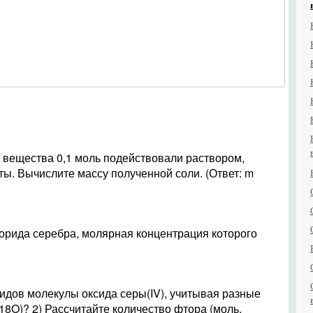
м вещества 0,1 моль подействовали раствором,
ты. Вычислите массу полученной соли. (Ответ: m
орида серебра, молярная концентрация которого
видов молекулы оксида серы(IV), учитывая разные
18O)? 2) Рассчитайте количество фтора (моль,