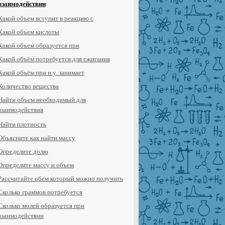
взаимодействии
Какой объем вступит в реакцию с
Какой объем кислоты
Какой объем образуется при
Какой объём потребуется для сжигания
Какой объём при н.у. занимает
Количество вещества
Найти объем необходимый для
взаимодействия
Найти плотность
Объясните как найти массу
Определите долю
Определите массу и объем
Рассчитайте обем который можно получить
Сколько граммов потребуется
Сколько молей образуется при
взаимодействии