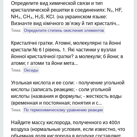
Определите вид химической связи и тип
кристаллической решетки в соединениях: N₂, HF,
NH₃, CH₄, H₂S, KCl. (на украинском языке:
Визначте вид хімічного зв’язку й тип кристаліч...
Тема:
Определите степень окисления элементов
Кристалічні гратки. Атомні, молекулярні та йонні
кристали № 6 І рівень. 1. Які частинки у вузлах
йонної кристалічної гратки? а молекули; б йони; в
атоми; г атоми та йони мета...
Тема:
Оксиды
Угольная кислота и ее соли: - получение угольной
кислоты (записать реакцию; - соли угольной
кислоты (названия и формулы; - жесткость воды
(временная и постоянная; понятия и с...
Тема:
По термохимическому уравнению реакции
Найдите массу кислорода, полученного из 400л
воздуха (нормальные условия, если известно, что
объемная доля кислорода в воздухе составляет