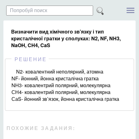
Визначити вид хімічного зв’язку і тип
кристалічної гратки у сполуках: N2, NF, NH3,
NaOH, CH4, CaS
РЕШЕНИЕ
N2- ковалентний неполярний, атомна
NF- йонний, йонна кристалічна гратка
NH3- ковалентрий полярний, молекулярна
СН4- ковалентрий полярний, молекулярна
СаS- йонний зв’язок, йонна кристалічна гратка
ПОХОЖИЕ ЗАДАНИЯ: