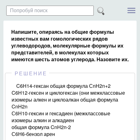
Напишите, опираясь на общие формулы
известных вам гомологических рядов
углеводородов, молекулярные формулы их
представителей, в молекулах которых
имеются шесть атомов углерода. Назовите их.
РЕШЕНИЕ
C6H14-гексан общая формула СnH2n+2
C6H12-гексен и циклогексан (они межклассовые
изомеры алкен и циклоалкан общая формула
CnH2n
С6Н10-гексин и гексадиен (межклассовые
изомеры алкин и алкадиен
общая формула CnH2n-2
С6Н6-бензол арен