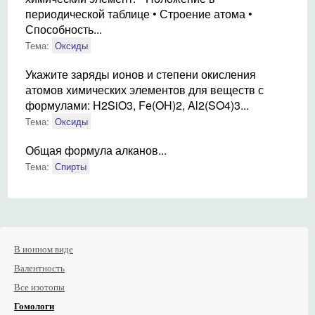
периодической таблице • Строение атома •
Способность...
Тема:
Оксиды
Укажите заряды ионов и степени окисления
атомов химических элементов для веществ с
формулами: H2SiO3, Fe(OH)2, Al2(SO4)3...
Тема:
Оксиды
Общая формула алканов...
Тема:
Спирты
В ионном виде
Валентность
Все изотопы
Гомологи