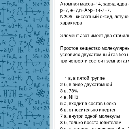
Атомная масса=14, заряд ядра -
p=7, e=7,n=Ar-p=14-7=7.
N2O5 - кислотный оксид, летуч
характера
Элемент азот имеет два стабил
Простое вещество молекулярны
условиях двухатомный газ без ц
три четверти состоит земная а
1 в, в пятой группе
2 б, в виде двухатомной
3 в, 78%
4 в, NH3
5 а, входит в состав белка
6 в, относительно инертен
7 а, внутри одной молекулы
8 б, только восстановителем
9 в, д, степень окисления +6 и 