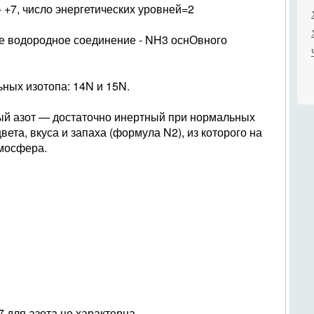
 +7, число энергетических уровней=2
ее водородное соединение - NH3 оснОвного
ьных изотопа: 14N и 15N.
й азот — достаточно инертный при нормальных
вета, вкуса и запаха (формула N2), из которого на
тмосфера.
+7 для азота не характерна