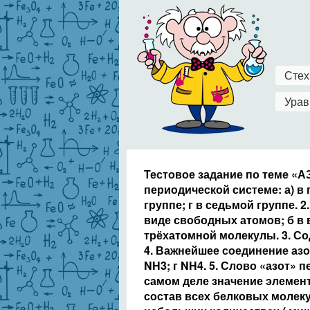
Стех
Урав
Тестовое задание по теме «А
периодической системе: а) в 
группе; г в седьмой группе. 2
виде свободных атомов; б в 
трёхатомной молекулы. 3. Со
4. Важнейшее соединение азо
NH3; г NH4. 5. Слово «азот» 
самом деле значение элемент
состав всех белковых молек