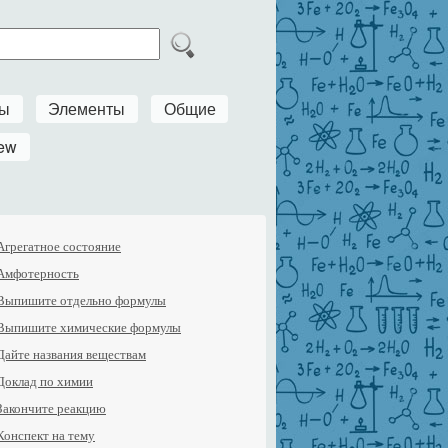
ры
Элементы
Общие
ew
Агрегатное состояние
Амфотерность
Выпишите отдельно формулы
Выпишите химические формулы
Дайте названия веществам
Доклад по химии
Закончите реакцию
Конспект на тему