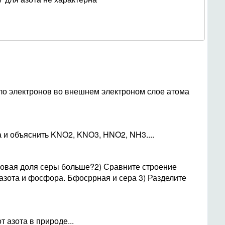
ло электронов во внешнем электроном слое атома
а и объяснить KNO2, KNO3, HNO2, NH3....
совая доля серы больше?2) Сравните строение
азота и фосфора. Бфосррная и сера 3) Разделите
 азота в природе...