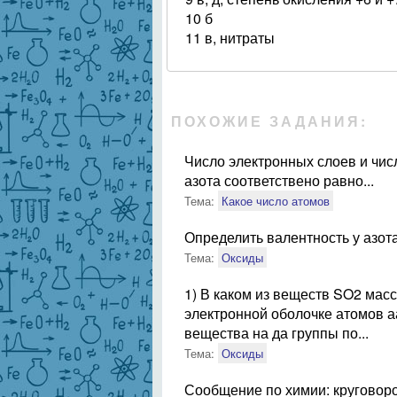
10 б
11 в, нитраты
ПОХОЖИЕ ЗАДАНИЯ:
Число электронных слоев и чис
азота соответствено равно...
Тема:
Какое число атомов
Определить валентность у азот
Тема:
Оксиды
1) В каком из веществ SO2 мас
электронной оболочке атомов а
вещества на да группы по...
Тема:
Оксиды
Сообщение по химии: круговорот