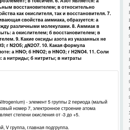
оэлемент; в токсичен. 6. Азот является: а
ьным восстановителем; в относительно
йства как окислителя, так и восстановителя. 7.
ивающая свойства аммиака, образуется: а
ежду различными молекулами. 8. Аммиак в
ыть: а окислителем; б восстановителем; в
елем. 9. Какие оксиды азота из указанных не
3; г N2O5; дN2O7. 10. Какая формула
оте: а HNO; б HNO2; в HNO3; г H2NO4. 11. Соли
 а нитриды; б нитриты; в нитраты
Nitrogenium) - элемент 5 группы 2 периода (малый
овый номер 7, электронное строение атома
ляет степени окисления от -3 до +5.
ый, V группа, главная подгруппа.