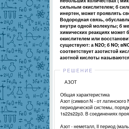
небольших количествах ( микр
сильным окислителем; б сил
инертен, может проявлять сво
Водородная связь, обуславл
внутри одной молекулы; б м
химических реакциях может б
окислителем или восстановит
существуют: а N2O; б NO; вNO
соответствует азотистой кисл
азотной кислоты называются:
РЕШЕНИЕ
АЗОТ
Общая характеристика
Азот (символ N - от латинского 
периодической системы, порядк
1s22s22p3. В соединениях прояв
Азот - неметалл, II период (мал