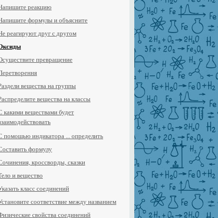
Напишите реакцию
Напишите формулы и объясните
Не реагируют друг с другом
Оксиды
Осуществите превращение
Перетворення
Раздели вещества на группы
Распределите вещества на классы
С какими веществами будет
взаимодействовать
С помощью индикатора ... определить
Составить формулу
Сочинения, кроссворды, сказки
Тело и вещество
Указать класс соединений
Установите соответствие между названием
Физические свойства соединений