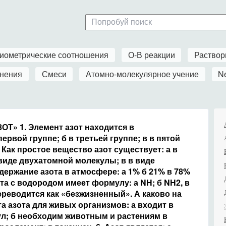
иометрические соотношения
О-В реакции
Раство
нения
Смеси
Атомно-молекулярное учение
N
ЗОТ» 1. Элемент азот находится в
первой группе; б в третьей группе; в в пятой
. Как простое вещество азот существует: а в
виде двухатомной молекулы; в в виде
держание азота в атмосфере: а 1% б 21% в 78%
та с водородом имеет формулу: а NH; б NH2, в
переводится как «безжизненный». А каково на
а азота для живых организмов: а входит в
ул; б необходим животным и растениям в