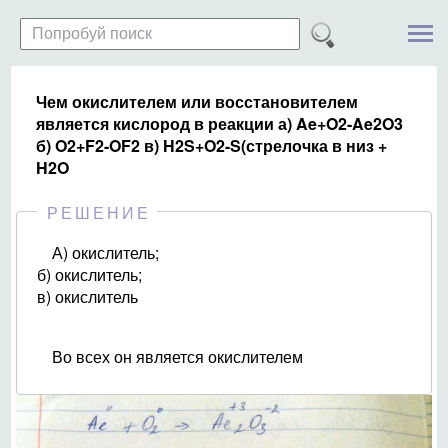
Чем окислителем или восстановителем
является кислород в реакции а) Ae+O2-Ae2O3
б) O2+F2-OF2 в) H2S+O2-S(стрелочка в низ +
H2O
РЕШЕНИЕ
А) окислитель;
б) окислитель;
в) окислитель
Во всех он является окислителем