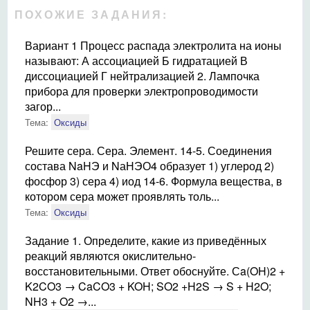
ПОХОЖИЕ ЗАДАНИЯ:
Вариант 1 Процесс распада электролита на ионы
называют: А ассоциацией Б гидратацией В
диссоциацией Г нейтрализацией 2. Лампочка
прибора для проверки электропроводимости
загор...
Тема:
Оксиды
Решите сера. Сера. Элемент. 14-5. Соединения
состава NaHЭ и NаНЭО4 образует 1) углерод 2)
фосфор 3) сера 4) иод 14-6. Формула вещества, в
котором сера может проявлять толь...
Тема:
Оксиды
Задание 1. Определите, какие из приведённых
реакций являются окислительно-
восстановительными. Ответ обоснуйте. Сa(OH)2 +
K2CO3 → CaCO3 + KOH; SO2 +H2S → S + H2O;
NH3 + O2 →...