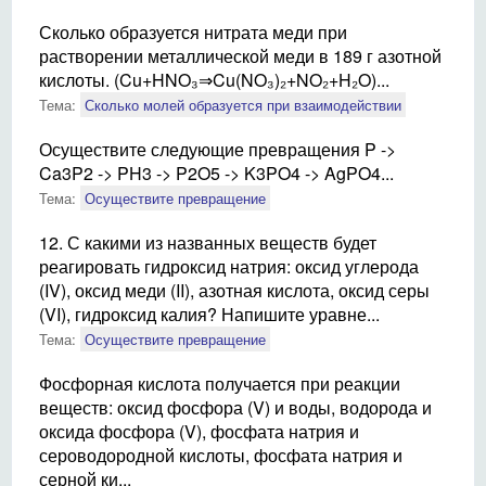
Сколько образуется нитрата меди при
растворении металлической меди в 189 г азотной
кислоты. (Cu+HNO₃⇒Cu(NO₃)₂+NO₂+H₂O)...
Тема:
Сколько молей образуется при взаимодействии
Осуществите следующие превращения P ->
Ca3P2 -> PH3 -> P2O5 -> K3PO4 -> AgPO4...
Тема:
Осуществите превращение
12. С какими из названных веществ будет
реагировать гидроксид натрия: оксид углерода
(IV), оксид меди (II), азотная кислота, оксид серы
(VI), гидроксид калия? Напишите уравне...
Тема:
Осуществите превращение
Фосфорная кислота получается при реакции
веществ: оксид фосфора (V) и воды, водорода и
оксида фосфора (V), фосфата натрия и
сероводородной кислоты, фосфата натрия и
серной ки...