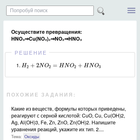
Осуществите превращения:
HNO₃⇒Cu(NO₃)₂⇒NO₂⇒HNO₃
РЕШЕНИЕ
H
2
+
2
N
O
2
=
H
N
O
2
+
H
N
O
3
1.
+
2
=
+
H
N
O
H
N
O
H
N
O
2
2
2
3
ПОХОЖИЕ ЗАДАНИЯ:
Какие из веществ, формулы которых приведены,
реагируют с серной кислотой: CuO, Cu, Cu(OH)2,
Ag, Al(OH)3, Fe, Zn, ZnO, Zn(OH)2. Напишите
уравнения реакций, укажите их тип. 2....
Тема:
Оксиды