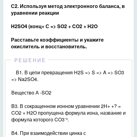
С2. Используя метод электронного баланса, в
уравнении реакции
H2SO4 (конц+ С => SO2 + CO2 + H2O
Расставьте коэффициенты и укажите
окислитель и восстановитель.
РЕШЕНИЕ
В1. В цепи превращения H2S => S => A => SO3
=> Na2SO4.
Вещество А -SO2
B3. В сокращенном ионном уравнении 2H+ +? =
CO2­ + H2O пропущена формула иона, название и
формула которого CO3⁻².
В4. При взаимодействии цинка с