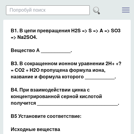
В1. В цепи превращения H2S => S => A => SO3
=> Na2SO4.
Вещество А ___________.
B3. В сокращенном ионном уравнении 2H+ +?
= CO2­ + H2O пропущена формула иона,
название и формула которого ___________.
В4. При взаимодействии цинка с
концентрированной серной кислотой
получится ______________________________.
В5 Установите соответствие:
Исходные вещества