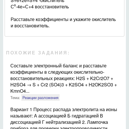
S+6+2e=S+4 -окислитель
С⁰-4е=С+4 восстановитель
Расставьте коэффициенты и укажите окислитель
и восстановитель.
ПОХОЖИЕ ЗАДАНИЯ:
Составьте электронный баланс и расставьте
коэффициенты в следующих окислительно-
восстановительных реакциях: H2S + K2Cr2O7 +
H2SO4 → S + Cr2 (SO4)3 + K2SO4 + H2OK2SO3 +
KmnO4...
Тема:
Реакции разложения
Вариант 1 Процесс распада электролита на ионы
называют: А ассоциацией Б гидратацией В
диссоциацией Г нейтрализацией 2. Лампочка
прибора для проверки электропроводимости