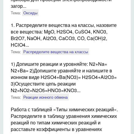
загор...
Тема:
Оксиды
1. Распределите вещества на классы, назовите
все вещества: MgO, H2SO4, CuSO4, KNO3,
Br2O7, NaOH, Al2O3, CaCO3, CO, Ca(OH)2,
HClO4...
Тема:
Распределите вещества на классы
1) Допишите реакции и уровняйте: N2+Na=
N2+Ba= 2)Допишите уравняйте и напишите в
ионном виде H2SO4+Ba(NO3)= H2SO4+Al2O3=
3)Осуществите цепь реакции
N2=NO2=N2O5=HNO3=KNO3...
Тема:
Реакции ионного обмена
Работа с таблицей «Типы химических реакций».
Распределите в таблицу уравнения химических
реакций по типам химических реакций и
расставьте коэффициенты в уравнениях