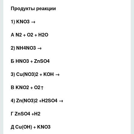
Продукты реакции
1) KNO3 →
А N2 + O2 + H2O
2) NH4NO3 →
Б HNO3 + ZnSO4
3) Cu(NO3)2 + KOH →
В KNO2 + O2↑
4) Zn(NO3)2 +H2SO4 →
Г ZnSO4 +H2
Д Cu(OH) + KNO3