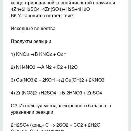
концентрированной серной кислотой получится
4Zn+5H2SO4=4Zn(SO4)+H2S+4H2O
В5 Установите соответствие:
Исходные вещества
Продукты реакции
1) KNO3 →В KNO2 + O2↑
2) NH4NO3 →А N2 + O2 + H2O
3) Cu(NO3)2 + 2KOH →Д Cu(OH)2 + 2KNO3
4) Zn(NO3)2 +H2SO4 →Б 2HNO3 + ZnSO4
С2. Используя метод электронного баланса, в
уравнении реакции
2H2SO4 (конц+ С => 2SO2 + CO2 + 2H2O