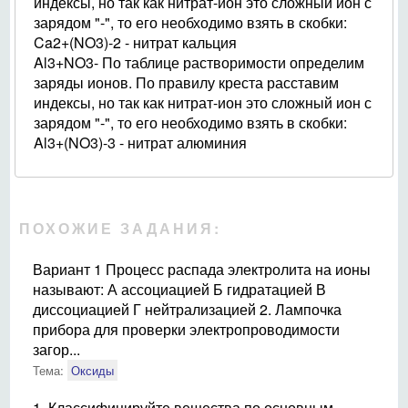
индексы, но так как нитрат-ион это сложный ион с
зарядом "-", то его необходимо взять в скобки:
Ca2+(NO3)-2 - нитрат кальция
Al3+NO3- По таблице растворимости определим
заряды ионов. По правилу креста расставим
индексы, но так как нитрат-ион это сложный ион с
зарядом "-", то его необходимо взять в скобки:
Al3+(NO3)-3 - нитрат алюминия
ПОХОЖИЕ ЗАДАНИЯ:
Вариант 1 Процесс распада электролита на ионы
называют: А ассоциацией Б гидратацией В
диссоциацией Г нейтрализацией 2. Лампочка
прибора для проверки электропроводимости
загор...
Тема:
Оксиды
1. Классифицируйте вещества по основным