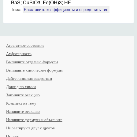
BaS; CuSiO3; Fe(OH)3; HF...
Тема:
Расставить коэффициенты и определить тип
Агрегатное состояние
Амфотерность
Выпишите отдельно формулы
Выпишите химические формулы
Дайте названия веществам
Доклад по химии
Закончите реакцию
Конспект на тему
Напишите реакцию
Напишите формулы и объясните
Не реагируют друг с другом
Оксиды