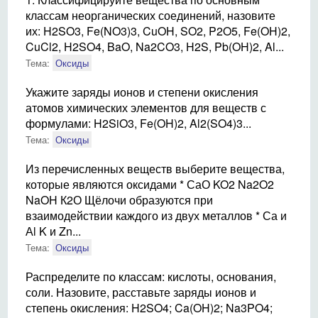
классам неорганических соединений, назовите
их: H2SO3, Fe(NO3)3, CuOH, SO2, P2O5, Fe(OH)2,
CuCl2, H2SO4, BaO, Na2CO3, H2S, Pb(OH)2, Al...
Тема:
Оксиды
Укажите заряды ионов и степени окисления
атомов химических элементов для веществ с
формулами: H2SiO3, Fe(OH)2, Al2(SO4)3...
Тема:
Оксиды
Из перечисленных веществ выберите вещества,
которые являются оксидами * СаО KO2 Na2O2
NaOH К2О Щёлочи образуются при
взаимодействии каждого из двух металлов * Са и
Аl K и Zn...
Тема:
Оксиды
Распределите по классам: кислоты, основания,
соли. Назовите, расставьте заряды ионов и
степень окисления: H2SO4; Ca(OH)2; Na3PO4;