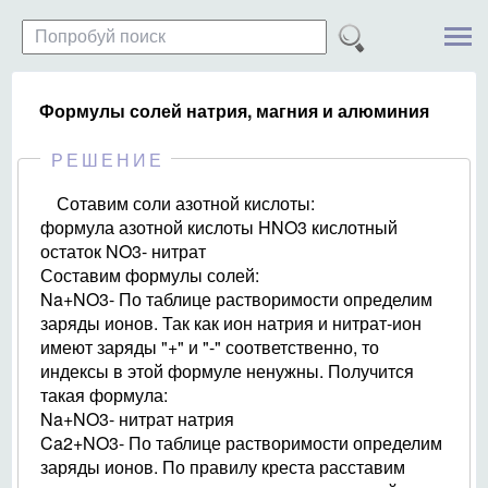
Формулы солей натрия, магния и алюминия
РЕШЕНИЕ
Сотавим соли азотной кислоты:
формула азотной кислоты HNO3 кислотный
остаток NO3- нитрат
Составим формулы солей:
Na+NO3- По таблице растворимости определим
заряды ионов. Так как ион натрия и нитрат-ион
имеют заряды "+" и "-" соответственно, то
индексы в этой формуле ненужны. Получится
такая формула:
Na+NO3- нитрат натрия
Ca2+NO3- По таблице растворимости определим
заряды ионов. По правилу креста расставим