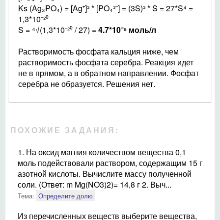
Ks (Ag₃PO₄) = [Ag⁺]³ * [PO₄³⁻] = (3S)³ * S = 27*S⁴ =
1,3*10⁻²⁰
S = ⁴√(1,3*10⁻²⁰ / 27) =
4.7*10⁻⁶ моль/л
Растворимость фосфата кальция ниже, чем
растворимость фосфата серебра. Реакция идет
не в прямом, а в обратном направлении. Фосфат
серебра не образуется. Решения нет.
ПОХОЖИЕ ЗАДАНИЯ:
1. На оксид магния количеством вещества 0,1
моль подействовали раствором, содержащим 15 г
азотной кислоты. Вычислите массу полученной
соли. (Ответ: m Mg(NO3)2)= 14,8 г 2. Выч...
Тема:
Определите долю
Из перечисленных веществ выберите вещества,