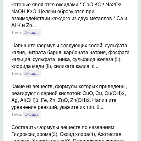
которые являются оксидами * СаО KO2 Na2O2
NaOH К2О Щёлочи образуются при
взаимодействии каждого из двух металлов * Са и
Аl K и Zn...
Тема:
Оксиды
Напишите формулы следующих солей: сульфата
калия, нитрата бария, карбоната натрия, фосфата
кальция, сульфата цинка, сульфида железа (II),
хлорида меди (II), силиката калия, с...
Тема:
Оксиды
Какие из веществ, формулы которых приведены,
реагируют с серной кислотой: CuO, Cu, Cu(OH)2,
Ag, Al(OH)3, Fe, Zn, ZnO, Zn(OH)2. Напишите
уравнения реакций, укажите их тип. 2....
Тема:
Оксиды
Составить Формулы веществ по названиям:
Гидроксид хрома(3), Оксид хлора(4), Азотистая
кислота, Хлорид цинка(2), Плавниковая кислота,