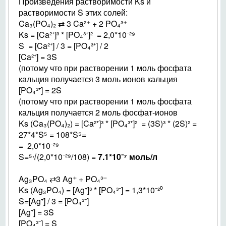
Произведения растворимости Ks и
растворимости S этих солей:
Ca₃(PO₄)₂ ⇄ 3 Ca²⁺ + 2 PO₄³⁺
Ks = [Ca²⁺]³ * [PO₄³⁺]² = 2,0*10⁻²⁹
S = [Ca²⁺] / 3 = [PO₄³⁺] / 2
[Ca²⁺] = 3S
(потому что при растворении 1 моль фосфата
кальция получается 3 моль ионов кальция
[PO₄³⁺] = 2S
(потому что при растворении 1 моль фосфата
кальция получается 2 моль фосфат-ионов
Ks (Ca₃(PO₄)₂) = [Ca²⁺]³ * [PO₄³⁺]² = (3S)³ * (2S)² =
27*4*S⁵ = 108*S⁵=
= 2,0*10⁻²⁹
S=⁵√(2,0*10⁻²⁹/108) =
7.1*10⁻⁷ моль/л
Ag₃PO₄ ⇄3 Ag⁺ + PO₄³⁻
Ks (Ag₃PO₄) = [Ag⁺]³ * [PO₄³⁻] = 1,3*10⁻²⁰
S=[Ag⁺] / 3 = [PO₄³⁻]
[Ag⁺] = 3S
[PO₄³⁻] = S