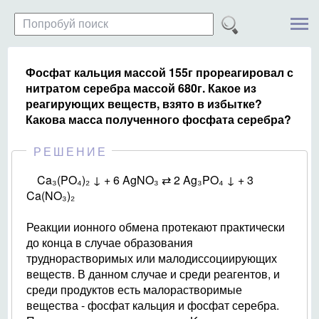
Фосфат кальция массой 155г прореагировал с
нитратом серебра массой 680г. Какое из
реагирующих веществ, взято в избытке?
Какова масса полученного фосфата серебра?
РЕШЕНИЕ
Ca₃(PO₄)₂ ↓ + 6 AgNO₃ ⇄ 2 Ag₃PO₄ ↓ + 3
Ca(NO₃)₂
Реакции ионного обмена протекают практически
до конца в случае образования
труднорастворимых или малодиссоциирующих
веществ. В данном случае и среди реагентов, и
среди продуктов есть малорастворимые
вещества - фосфат кальция и фосфат серебра.