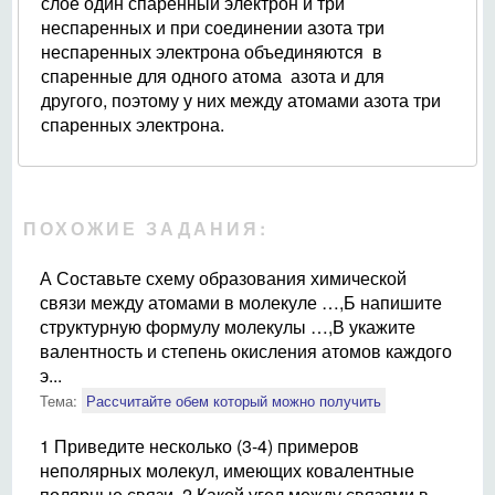
слое один спаренный электрон и три
неспаренных и при соединении азота три
неспаренных электрона объединяются в
спаренные для одного атома азота и для
другого, поэтому у них между атомами азота три
спаренных электрона.
ПОХОЖИЕ ЗАДАНИЯ:
А Составьте схему образования химической
связи между атомами в молекуле …,Б напишите
структурную формулу молекулы …,В укажите
валентность и степень окисления атомов каждого
э...
Тема:
Рассчитайте обем который можно получить
1 Приведите несколько (3-4) примеров
неполярных молекул, имеющих ковалентные
полярные связи. 2 Какой угол между связями в