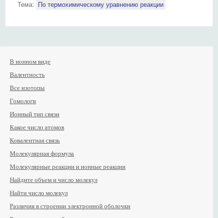
Тема:
По термохимическому уравнению реакции
В ионном виде
Валентность
Все изотопы
Гомологи
Ионный тип связи
Какое число атомов
Ковалентная связь
Молекулярная формула
Молекулярные реакции и ионные реакции
Найдите объем и число молекул
Найти число молекул
Различия в строении электронной оболочки