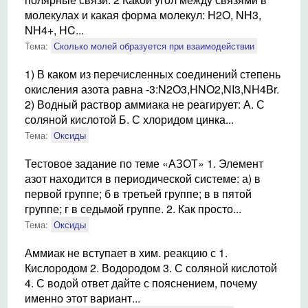
молекулах и какая форма молекул: H2O, NH3,
NH4+, HC...
Тема:
Сколько молей образуется при взаимодействии
1) В каком из перечисленных соединений степень
окисления азота равна -3:N2O3,HNO2,NI3,NH4Br.
2) Водный раствор аммиака не реагирует: А. С
соляной кислотой Б. С хлоридом цинка...
Тема:
Оксиды
Тестовое задание по теме «АЗОТ» 1. Элемент
азот находится в периодической системе: а) в
первой группе; б в третьей группе; в в пятой
группе; г в седьмой группе. 2. Как просто...
Тема:
Оксиды
Аммиак не вступает в хим. реакцию с 1.
Кислородом 2. Водородом 3. С соляной кислотой
4. С водой ответ дайте с пояснением, почему
именно этот вариант...